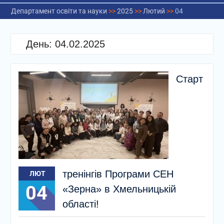
Департамент освіти та науки
>>
2025
>>
Лютий
>>
04
День:
04.02.2025
Старт
тренінгів Програми СЕН
ЛЮТ
04
«Зерна» в Хмельницькій
області!