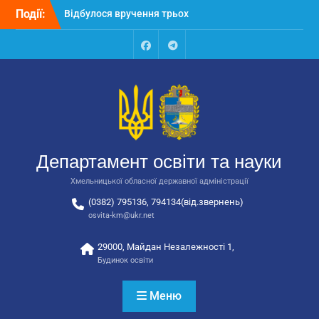
Перейти
Події:
Відбулося вручення трьох
до
автобусів для потреб
вмісту
закладів освіти
Відбулося засідання
Facebook
Talegram
колегії Департаменту
освіти та науки обласної
державної адміністрації
Відбулась обласна
нарада для
відповідальних за
Департамент освіти та науки
національно-патріотичне
виховання
Хмельницької обласної державної адміністрації
(0382) 795136, 794134(від.звернень)
osvita-km@ukr.net
29000, Майдан Незалежності 1,
Будинок освіти
Меню