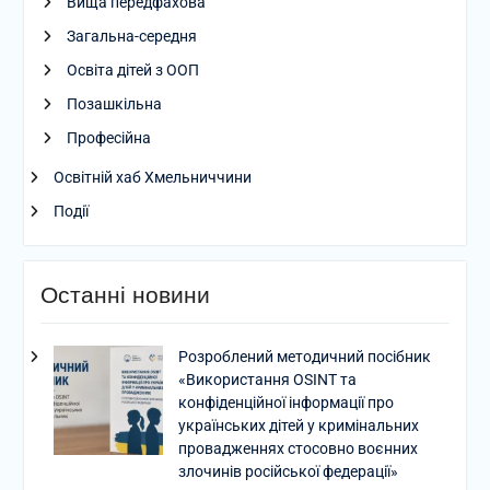
Вища передфахова
Загальна-середня
Освіта дітей з ООП
Позашкільна
Професійна
Освітній хаб Хмельниччини
Події
Останні новини
Розроблений методичний посібник
«Використання OSINT та
конфіденційної інформації про
українських дітей у кримінальних
провадженнях стосовно воєнних
злочинів російської федерації»