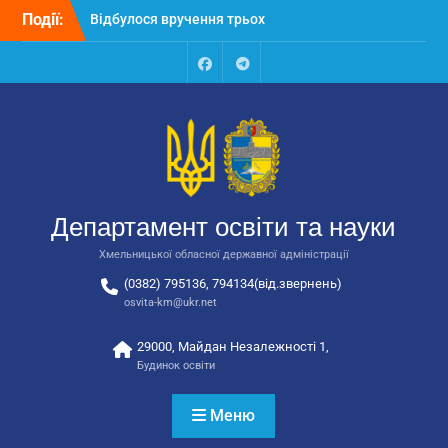
Перейти
Події:
Відбулося вручення трьох
до
автобусів для потреб
вмісту
закладів освіти
Відбулося засідання
Facebook
Talegram
колегії Департаменту
освіти та науки обласної
державної адміністрації
Відбулась обласна
нарада для
відповідальних за
Департамент освіти та науки
національно-патріотичне
виховання
Хмельницької обласної державної адміністрації
(0382) 795136, 794134(від.звернень)
osvita-km@ukr.net
29000, Майдан Незалежності 1,
Будинок освіти
Меню