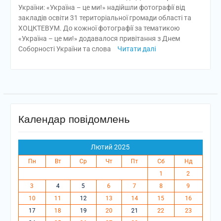
України: «Україна – це ми!» надійшли фотографії від
закладів освіти 31 територіальної громади області та
ХОЦКТЕВУМ. До кожної фотографії за тематикою
«Україна – це ми!» додавалося привітання з Днем
Соборності України та слова
Читати далі
Календар повідомлень
Лютий 2025
Пн
Вт
Ср
Чт
Пт
Сб
Нд
1
2
3
4
5
6
7
8
9
10
11
12
13
14
15
16
17
18
19
20
21
22
23