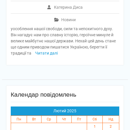
Катерина Диса
Новини
уособлення нашої свободи, сили та непохитного духу.
Він нагадує нам про славну історію, героїчне минуле й
велике майбутнє нашої держави. Нехай цей день стане
ще одним приводом пишатися Україною, берегти її
традиції та
Читати далі
Календар повідомлень
Лютий 2025
Пн
Вт
Ср
Чт
Пт
Сб
Нд
1
2