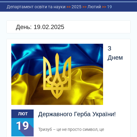
Департамент освіти та науки
>>
2025
>>
Лютий
>>
19
День:
19.02.2025
З
Днем
Державного Герба України!
ЛЮТ
19
Тризуб – це не просто символ, це