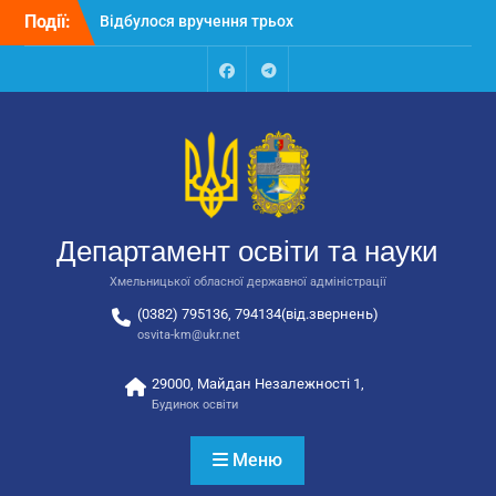
Перейти
Події:
Відбулося вручення трьох
до
автобусів для потреб
вмісту
закладів освіти
Відбулося засідання
Facebook
Talegram
колегії Департаменту
освіти та науки обласної
державної адміністрації
Відбулась обласна
нарада для
відповідальних за
Департамент освіти та науки
національно-патріотичне
виховання
Хмельницької обласної державної адміністрації
(0382) 795136, 794134(від.звернень)
osvita-km@ukr.net
29000, Майдан Незалежності 1,
Будинок освіти
Меню