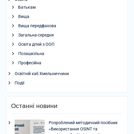
Батькам
Вища
Вища передфахова
Загальна-середня
Освіта дітей з ООП
Позашкільна
Професійна
Освітній хаб Хмельниччини
Події
Останні новини
Розроблений методичний посібник
«Використання OSINT та