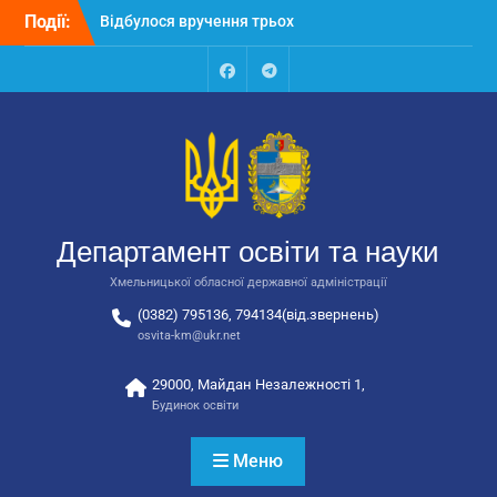
Перейти
Події:
Відбулося вручення трьох
до
автобусів для потреб
вмісту
закладів освіти
Відбулося засідання
Facebook
Talegram
колегії Департаменту
освіти та науки обласної
державної адміністрації
Відбулась обласна
нарада для
відповідальних за
Департамент освіти та науки
національно-патріотичне
виховання
Хмельницької обласної державної адміністрації
(0382) 795136, 794134(від.звернень)
osvita-km@ukr.net
29000, Майдан Незалежності 1,
Будинок освіти
Меню