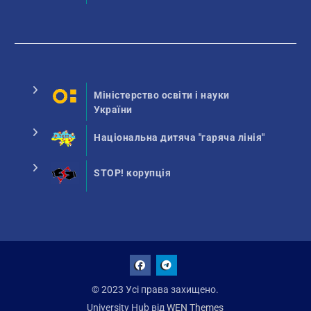
Міністерство освіти і науки
України
Національна дитяча "гаряча лінія"
STOP! корупція
Facebook
Talegram
© 2023 Усі права захищено.
University Hub від
WEN Themes