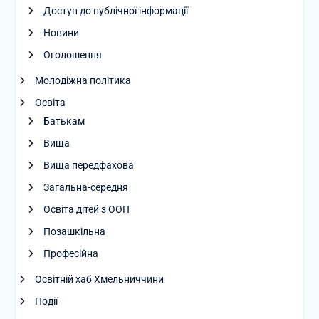
Доступ до публічної інформації
Новини
Оголошення
Молодіжна політика
Освіта
Батькам
Вища
Вища передфахова
Загальна-середня
Освіта дітей з ООП
Позашкільна
Професійна
Освітній хаб Хмельниччини
Події