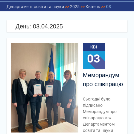
Департамент освіти та науки
>>
2025
>>
Квітень
>>
03
День:
03.04.2025
КВІ
03
Меморандум
про співпрацю
Сьогодні було
підписано
Меморандум про
співпрацю між
Департаментом
освіти та науки