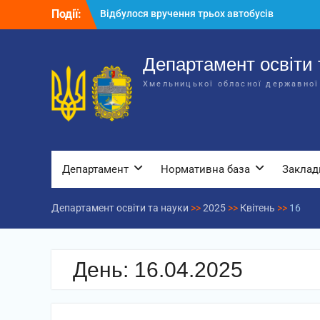
Перейти
Події:
Відбулося вручення трьох автобусів
до
для потреб закладів освіти
вмісту
Відбулося засідання колегії
Департаменту освіти та науки обласної
Департамент освіти 
державної адміністрації
Хмельницької обласної державної
Відбулась обласна нарада для
відповідальних за національно-
патріотичне виховання
Департамент
Нормативна база
Заклад
Департамент освіти та науки
>>
2025
>>
Квітень
>>
16
День:
16.04.2025