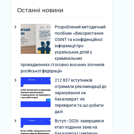
Останні новини
Розроблений методичний
посібник «Використання
OSINT та конфіденційної
інформації про
українських дітей у
кримінальних
провадженнях стосовно воєнних злочинів
російської федерації»
212 837 вступників
отримали рекомендації до
зарахування на
бакалаврат: як
перевірити та що робити
далі
Вступ–2026: завершився
етап подання заяв на
бакалаврат і медичну