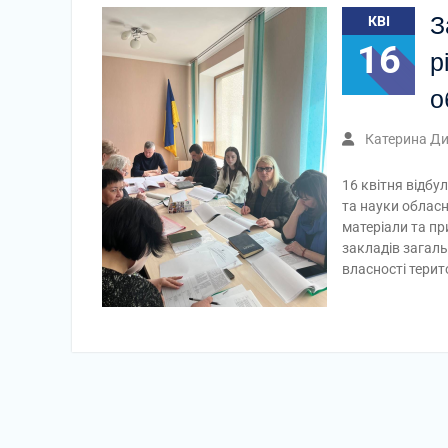
З
КВІ
16
р
о
Катерина Д
16 квітня відбул
та науки обласн
матеріали та пр
закладів загаль
власності тери