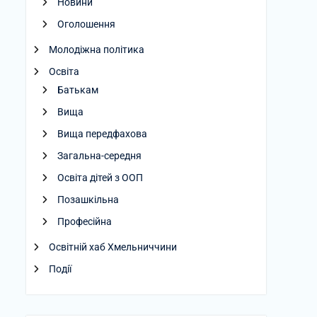
Новини
Оголошення
Молодіжна політика
Освіта
Батькам
Вища
Вища передфахова
Загальна-середня
Освіта дітей з ООП
Позашкільна
Професійна
Освітній хаб Хмельниччини
Події