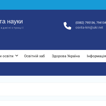
та науки
(0382) 795136, 79413
osvita-km@ukr.net
 адміністрації
и освіти
Освітній хаб
Здорова Україна
Інформація