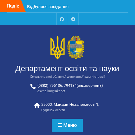
Перейти
Події:
Відбулося засідання
до
колегії Департаменту
вмісту
освіти та науки обласної
державної адміністрації
Facebook
Talegram
Відбулась обласна
нарада для
відповідальних за
національно-патріотичне
виховання
Відбулося вручення трьох
Департамент освіти та науки
автобусів для потреб
закладів освіти
Хмельницької обласної державної адміністрації
(0382) 795136, 794134(від.звернень)
osvita-km@ukr.net
29000, Майдан Незалежності 1,
Будинок освіти
Меню