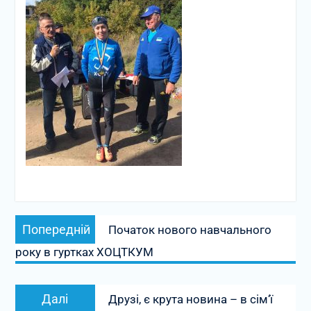
Навігація
Попередній
Попередній
Початок нового навчального
записів
запис:
року в гуртках ХОЦТКУМ
Наступний
Далі
Друзі, є крута новина – в сім‘ї
запис: