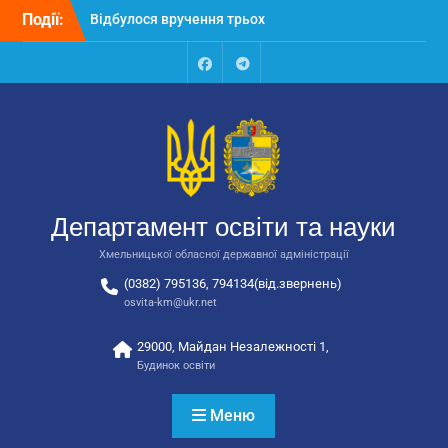
Перейти
Відбулося вручення трьох
Події:
до
автобусів для потреб
вмісту
закладів освіти
Відбулося засідання
Facebook
Talegram
колегії Департаменту
освіти та науки обласної
державної адміністрації
Відбулась обласна
нарада для
відповідальних за
Департамент освіти та науки
національно-патріотичне
виховання
Хмельницької обласної державної адміністрації
(0382) 795136, 794134(від.звернень)
osvita-km@ukr.net
29000, Майдан Незалежності 1,
Будинок освіти
Меню