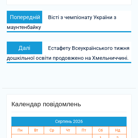
Навігація
Попередній
Попередній
Вісті з чемпіонату України з
записів
запис:
маунтенбайку
Наступний
Далі
Естафету Всеукраїнського тижня
запис:
дошкільної освіти продовжено на Хмельниччині.
Календар повідомлень
Серпень 2026
Пн
Вт
Ср
Чт
Пт
Сб
Нд
1
2