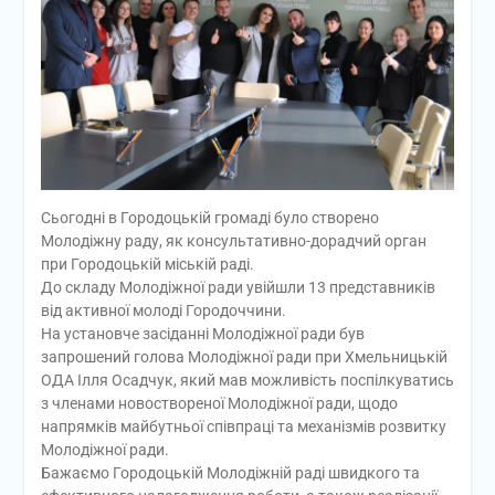
Сьогодні в Городоцькій громаді було створено
Молодіжну раду, як консультативно-дорадчий орган
при Городоцькій міській раді.
До складу Молодіжної ради увійшли 13 представників
від активної молоді Городоччини.
На установче засіданні Молодіжної ради був
запрошений голова Молодіжної ради при Хмельницькій
ОДА Ілля Осадчук, який мав можливість поспілкуватись
з членами новоствореної Молодіжної ради, щодо
напрямків майбутньої співпраці та механізмів розвитку
Молодіжної ради.
Бажаємо Городоцькій Молодіжній раді швидкого та