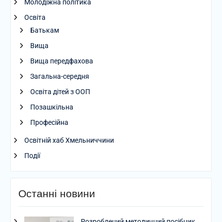
Молодіжна політика
Освіта
Батькам
Вища
Вища передфахова
Загальна-середня
Освіта дітей з ООП
Позашкільна
Професійна
Освітній хаб Хмельниччини
Події
Останні новини
Розроблений методичний посібник