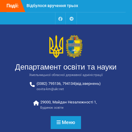
Перейти
Події:
Відбулося вручення трьох
до
автобусів для потреб
вмісту
закладів освіти
Відбулося засідання
Facebook
Talegram
колегії Департаменту
освіти та науки обласної
державної адміністрації
Відбулась обласна
нарада для
відповідальних за
Департамент освіти та науки
національно-патріотичне
виховання
Хмельницької обласної державної адміністрації
(0382) 795136, 794134(від.звернень)
osvita-km@ukr.net
29000, Майдан Незалежності 1,
Будинок освіти
Меню