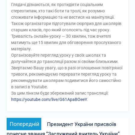
Глядачі дізнаються, як протидіяти соціальним
стереотипам, хто такі боти та тролі, як розумно
споживати інформацію та не вестися на маніпуляції.
Також організатори підготували сюрприз для школярів
старших класів, про який оголосять під час уроку.
Тривалість онлайн-уроку — 30 хвилин, тож вчителі
матимуть ще 15 хвилин для обговорення прослуханого
матеріалу.
Організовуйте перегляд уроку у своїх школах та
долучайтеся до трансляції разом зі своїми близькими.
Звертаємо Вашу увагу, що в разі оголошення повітряної
тривоги, рекомендуємо перервати перегляд уроку та
рекомендувати школярам подивитися його самостійно
в записі в Youtube.
За цим лінком буде збережений запис трансляції:
https://youtube.com/live/G61ApaBOeeY
.
Навігація
Попередній
Попередній
Президент України присвоїв
записів
запис:
почесне звання “Заслужений вчитель України”.