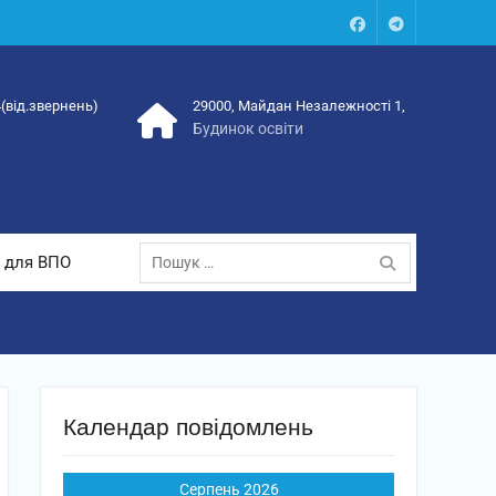
Facebook
Talegram
4(від.звернень)
29000, Майдан Незалежності 1,
Будинок освіти
Пошук:
 для ВПО
Календар повідомлень
Серпень 2026