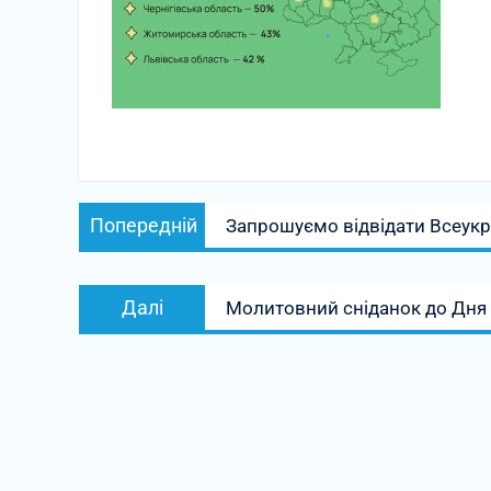
Навігація
Попередній
Попередній
Запрошуємо відвідати Всеукра
записів
запис:
Наступний
Далі
Молитовний сніданок до Дня 
запис: