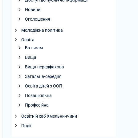
Доступ до публічної інформації
Новини
Оголошення
Молодіжна політика
Освіта
Батькам
Вища
Вища передфахова
Загальна-середня
Освіта дітей з ООП
Позашкільна
Професійна
Освітній хаб Хмельниччини
Події