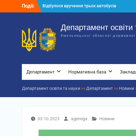
Перейти
Події:
Відбулося вручення трьох автобусів
до
для потреб закладів освіти
вмісту
Відбулося засідання колегії
Департаменту освіти та науки обласної
Департамент освіти 
державної адміністрації
Хмельницької обласної державної
Відбулась обласна нарада для
відповідальних за національно-
патріотичне виховання
Департамент
Нормативна база
Заклад
Департамент освіти та науки
>>
Департамент
>>
Новини
03.10.2023
agenega
Новини