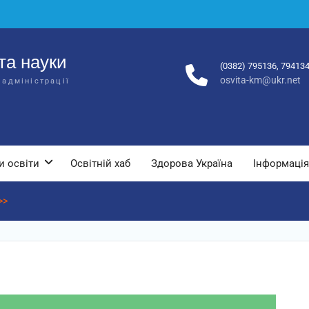
та науки
(0382) 795136, 79413
osvita-km@ukr.net
 адміністрації
и освіти
Освітній хаб
Здорова Україна
Інформація
>>