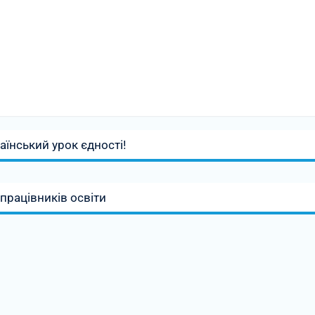
їнський урок єдності!
працівників освіти