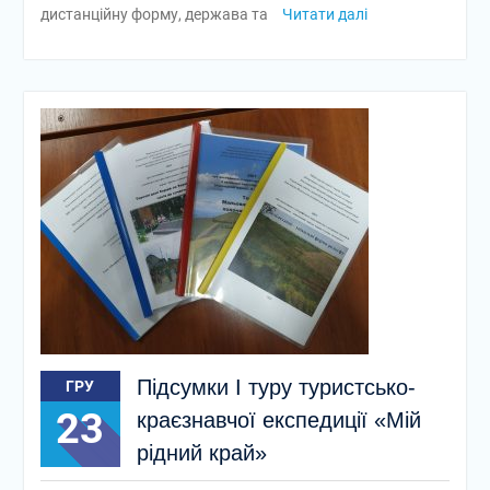
дистанційну форму, держава та
Читати далі
Підсумки І туру туристсько-
ГРУ
23
краєзнавчої експедиції «Мій
рідний край»