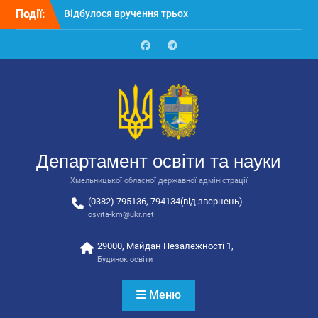
закладів освіти
Перейти
Події:
Відбулося засідання
до
колегії Департаменту
вмісту
освіти та науки обласної
Facebook
Talegram
державної адміністрації
Відбулась обласна
нарада для
відповідальних за
національно-патріотичне
виховання
Департамент освіти та науки
Хмельницької обласної державної адміністрації
(0382) 795136, 794134(від.звернень)
osvita-km@ukr.net
29000, Майдан Незалежності 1,
Будинок освіти
Меню