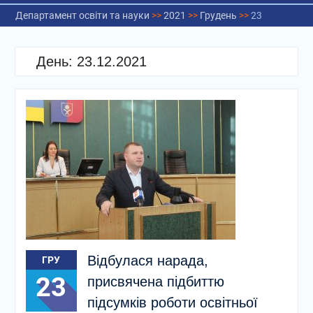
Департамент освіти та науки
>>
2021
>>
Грудень
>>
23
День:
23.12.2021
Відбулася нарада,
ГРУ
23
присвячена підбиттю
підсумків роботи освітньої