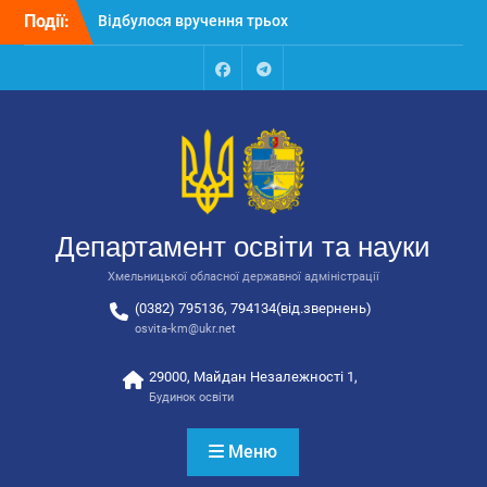
Відбулося вручення трьох
Перейти
Події:
автобусів для потреб
до
закладів освіти
вмісту
Відбулося засідання
Facebook
Talegram
колегії Департаменту
освіти та науки обласної
державної адміністрації
Відбулась обласна
нарада для
відповідальних за
національно-патріотичне
Департамент освіти та науки
виховання
Хмельницької обласної державної адміністрації
(0382) 795136, 794134(від.звернень)
osvita-km@ukr.net
29000, Майдан Незалежності 1,
Будинок освіти
Меню