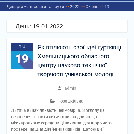
Департамент освіти та науки
>>
2022
>>
Січень
>>
19
День:
19.01.2022
Як втілюють свої ідеї гуртківці
СІЧ
19
Хмельницького обласного
центру науково-технічної
творчості учнівської молоді
admin
Позашкільна
Дитяча винахідливість неймовірна. З огляду на
незаперечні факти дитячої винахідливості, в
міжнародному середовищі виникла ідея щорічного
проведення Дня дітей-винахідників. Датою цієї