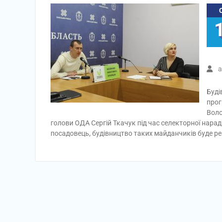
a
Буді
прог
Воло
голови ОДА Сергій Ткачук під час селекторної нара
посадовець, будівництво таких майданчиків буде р