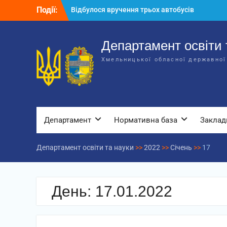
Перейти
Події:
Відбулося засідання колегії
до
Департаменту освіти та науки обласної
вмісту
державної адміністрації
Відбулась обласна нарада для
Департамент освіти 
відповідальних за національно-
Хмельницької обласної державної
патріотичне виховання
Відбулося вручення трьох автобусів
для потреб закладів освіти
Департамент
Нормативна база
Заклад
Департамент освіти та науки
>>
2022
>>
Січень
>>
17
День:
17.01.2022