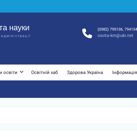
та науки
(0382) 795136, 79413
osvita-km@ukr.net
 адміністрації
и освіти
Освітній хаб
Здорова Україна
Інформація