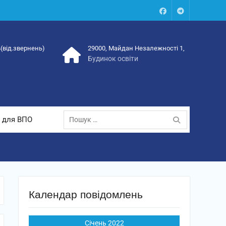
Facebook
Talegram
4(від.звернень)
29000, Майдан Незалежності 1,
Будинок освіти
Пошук:
 для ВПО
Календар повідомлень
Січень 2022