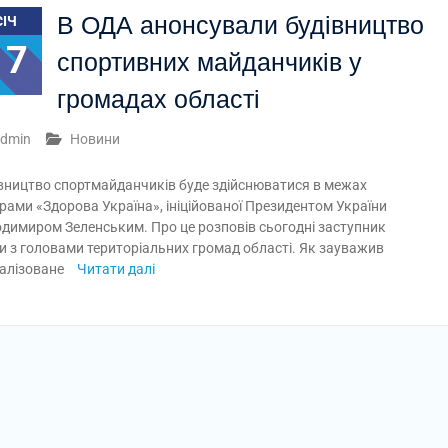
В ОДА анонсували будівництво
СІЧ
17
спортивних майданчиків у
громадах області
dmin
Новини
вництво спортмайданчиків буде здійснюватися в межах
рами «Здорова Україна», ініційованої Президентом України
димиром Зеленським. Про це розповів сьогодні заступник
ди з головами територіальних громад області. Як зауважив
еалізоване
Читати далі