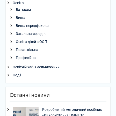
Освіта
Батькам
Вища
Вища передфахова
Загальна-середня
Освіта дітей з ООП
Позашкільна
Професійна
Освітній хаб Хмельниччини
Події
Останні новини
Розроблений методичний посібник
«Використання OSINT та