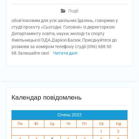
Події
обов’язковим для усіх шкільних їдалень, говоримо у
студії проєкту «Сьогодні. Головне» із директоркою
Департаменту освіти, науки, молоді та спорту
Хмельницької ОДА Дарією Басюк.Приєднуйтеся до
розмови за номером телефону студії (096) 688 50
68.Залишайте свої
Читати далі
Календар повідомлень
Січень 2022
Пн
Вт
Ср
Чт
Пт
Сб
Нд
1
2