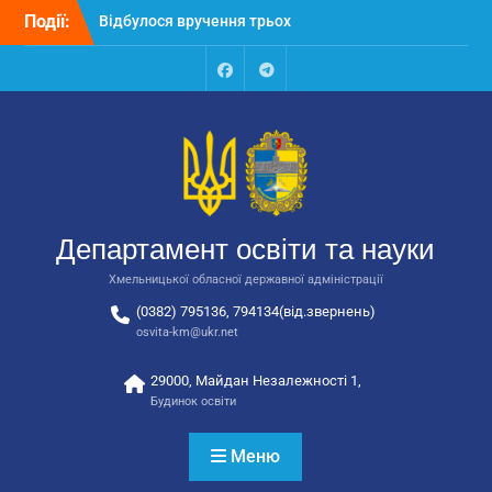
Перейти
Події:
Відбулося вручення трьох
до
автобусів для потреб
вмісту
закладів освіти
Відбулося засідання
Facebook
Talegram
колегії Департаменту
освіти та науки обласної
державної адміністрації
Відбулась обласна
нарада для
відповідальних за
Департамент освіти та науки
національно-патріотичне
виховання
Хмельницької обласної державної адміністрації
(0382) 795136, 794134(від.звернень)
osvita-km@ukr.net
29000, Майдан Незалежності 1,
Будинок освіти
Меню