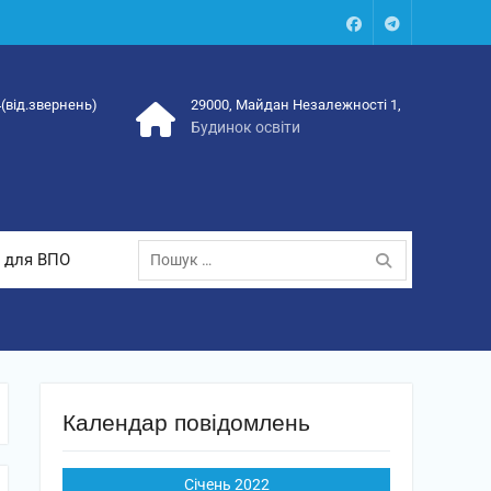
Facebook
Talegram
4(від.звернень)
29000, Майдан Незалежності 1,
Будинок освіти
Пошук:
 для ВПО
Календар повідомлень
Січень 2022