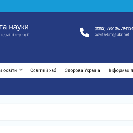
та науки
(0382) 795136, 79413
osvita-km@ukr.net
 адміністрації
и освіти
Освітній хаб
Здорова Україна
Інформація