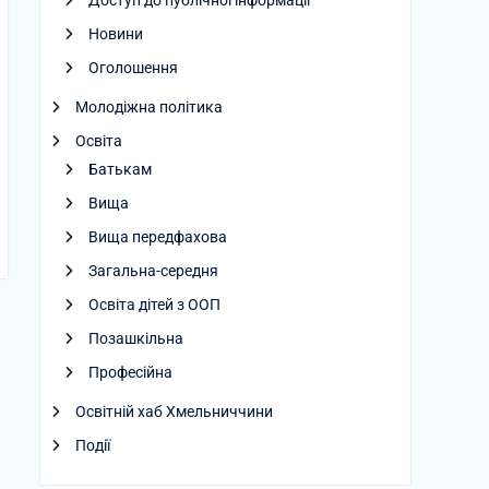
Доступ до публічної інформації
Новини
Оголошення
Молодіжна політика
Освіта
Батькам
Вища
Вища передфахова
Загальна-середня
Освіта дітей з ООП
Позашкільна
Професійна
Освітній хаб Хмельниччини
Події