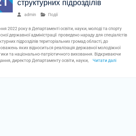
21
структурних підрозділів
admin
Події
ічня 2022 року в Департаменті освіти, науки, молоді та спорту
сної державної адміністрації проведено нараду для спеціалістів
ктурних підрозділів територіальних громад області, до
оважень яких відноситься реалізація державної молодіжної
тики та національно-патріотичного виховання. Відкриваючи
дання, директор Департаменту освіти, науки,
Читати далі