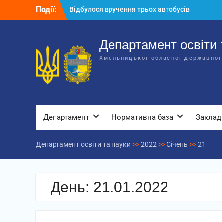
Перейти
Події:
Відбулося вручення трьох автобусів
до
для потреб закладів освіти
вмісту
Відбулося засідання колегії
Департаменту освіти та науки обласної
Департамент освіти 
державної адміністрації
Хмельницької обласної державної
Відбулась обласна нарада для
відповідальних за національно-
патріотичне виховання
Департамент
Нормативна база
Заклад
Департамент освіти та науки
>>
2022
>>
Січень
>>
21
День:
21.01.2022