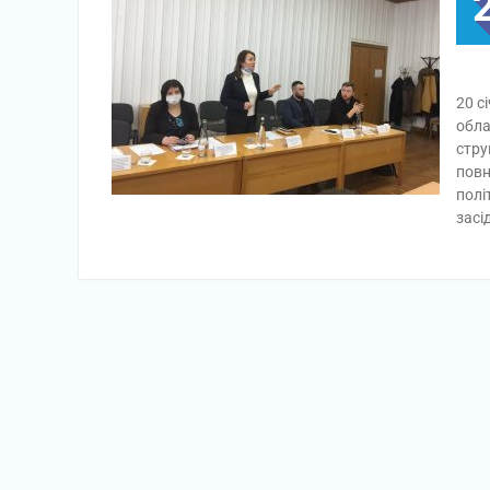
20 с
обла
стру
повн
полі
засі