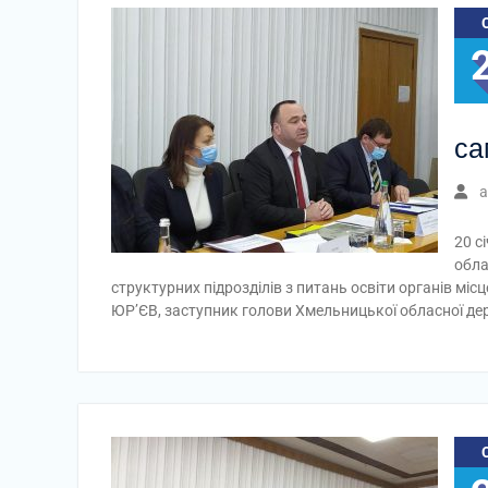
са
a
20 с
обла
структурних підрозділів з питань освіти органів мі
ЮР’ЄВ, заступник голови Хмельницької обласної дер