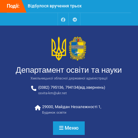
Перейти
Події:
Відбулося вручення трьох
до
автобусів для потреб
вмісту
закладів освіти
Відбулося засідання
Facebook
Talegram
колегії Департаменту
освіти та науки обласної
державної адміністрації
Відбулась обласна
нарада для
відповідальних за
Департамент освіти та науки
національно-патріотичне
виховання
Хмельницької обласної державної адміністрації
(0382) 795136, 794134(від.звернень)
osvita-km@ukr.net
29000, Майдан Незалежності 1,
Будинок освіти
Меню