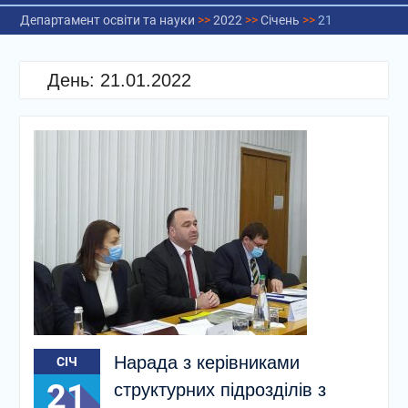
Департамент освіти та науки
>>
2022
>>
Січень
>>
21
День:
21.01.2022
Нарада з керівниками
СІЧ
21
структурних підрозділів з