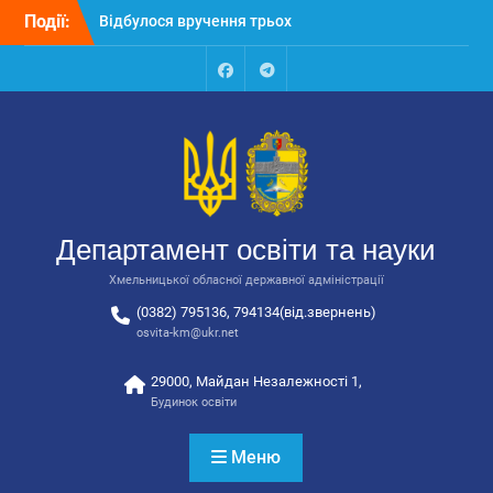
Перейти
Події:
Відбулося вручення трьох
до
автобусів для потреб
вмісту
закладів освіти
Відбулося засідання
Facebook
Talegram
колегії Департаменту
освіти та науки обласної
державної адміністрації
Відбулась обласна
нарада для
відповідальних за
Департамент освіти та науки
національно-патріотичне
виховання
Хмельницької обласної державної адміністрації
(0382) 795136, 794134(від.звернень)
osvita-km@ukr.net
29000, Майдан Незалежності 1,
Будинок освіти
Меню