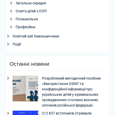
Загальна-середня
Освіта дітей з ООП
Позашкільна
Професійна
Освітній хаб Хмельниччини
Події
Останні новини
Розроблений методичний посібник
«Використання OSINT та
конфіденційної інформації про
українських дітей у кримінальних
провадженнях стосовно воєнних
злочинів російської федерації»
212 837 вступників отримали