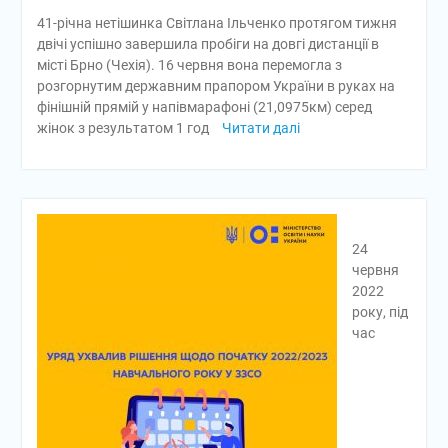
41-річна нетішинка Світлана Ільченко протягом тижня
двічі успішно завершила пробіги на довгі дистанції в
місті Брно (Чехія). 16 червня вона перемогла з
розгорнутим державним прапором України в руках на
фінішній прямій у напівмарафоні (21,0975км) серед
жінок з результатом 1 год
Читати далі
24
червня
2022
року, під
час