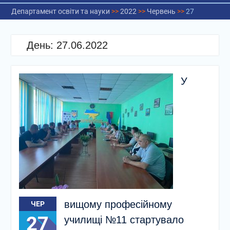
Департамент освіти та науки
>>
2022
>>
Червень
>>
27
День:
27.06.2022
У
вищому професійному
ЧЕР
27
училищі №11 стартувало