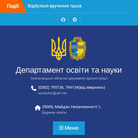
Перейти
закладів освіти
Події:
до
Відбулося засідання
вмісту
колегії Департаменту
освіти та науки обласної
Facebook
Talegram
державної адміністрації
Відбулась обласна
нарада для
відповідальних за
національно-патріотичне
виховання
Департамент освіти та науки
Хмельницької обласної державної адміністрації
(0382) 795136, 794134(від.звернень)
osvita-km@ukr.net
29000, Майдан Незалежності 1,
Будинок освіти
Меню