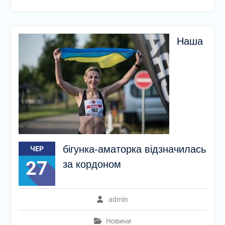
Наша
бігунка-аматорка відзначилась
ЧЕР
27
за кордоном
admin
Новини