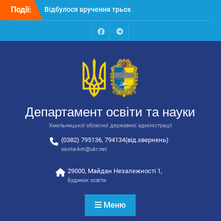
Перейти
Події:
Відбулося вручення трьох
до
автобусів для потреб
вмісту
закладів освіти
Відбулося засідання
Facebook
Talegram
колегії Департаменту
освіти та науки обласної
державної адміністрації
Відбулась обласна
нарада для
відповідальних за
Департамент освіти та науки
національно-патріотичне
виховання
Хмельницької обласної державної адміністрації
(0382) 795136, 794134(від.звернень)
osvita-km@ukr.net
29000, Майдан Незалежності 1,
Будинок освіти
Меню