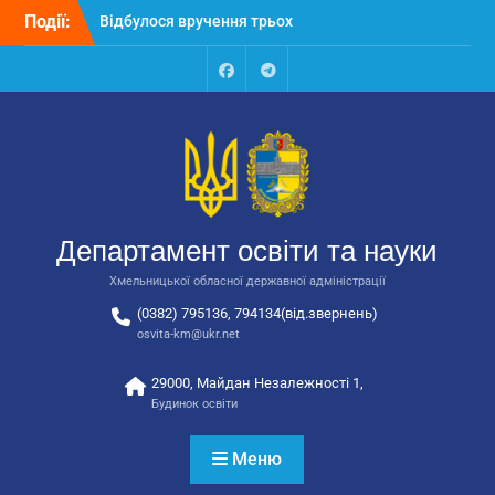
Перейти
Події:
Відбулося вручення трьох
до
автобусів для потреб
вмісту
закладів освіти
Відбулося засідання
Facebook
Talegram
колегії Департаменту
освіти та науки обласної
державної адміністрації
Відбулась обласна
нарада для
відповідальних за
Департамент освіти та науки
національно-патріотичне
виховання
Хмельницької обласної державної адміністрації
(0382) 795136, 794134(від.звернень)
osvita-km@ukr.net
29000, Майдан Незалежності 1,
Будинок освіти
Меню