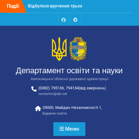
Перейти
Події:
Відбулося вручення трьох
до
автобусів для потреб
вмісту
закладів освіти
Відбулося засідання
Facebook
Talegram
колегії Департаменту
освіти та науки обласної
державної адміністрації
Відбулась обласна
нарада для
відповідальних за
Департамент освіти та науки
національно-патріотичне
виховання
Хмельницької обласної державної адміністрації
(0382) 795136, 794134(від.звернень)
osvita-km@ukr.net
29000, Майдан Незалежності 1,
Будинок освіти
Меню