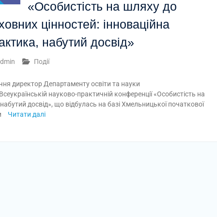
«Особистість на шляху до
ховних цінностей: інноваційна
актика, набутий досвід»
dmin
Події
ічня директор Департаменту освіти та науки
 Всеукраїнській науково-практичній конференції «Особистість на
 набутий досвід», що відбулась на базі Хмельницької початкової
и
Читати далі