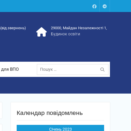
Facebook
Talegram
4(від.звернень)
29000, Майдан Незалежності 1,
Будинок освіти
Пошук:
 для ВПО
Календар повідомлень
Січень 2023