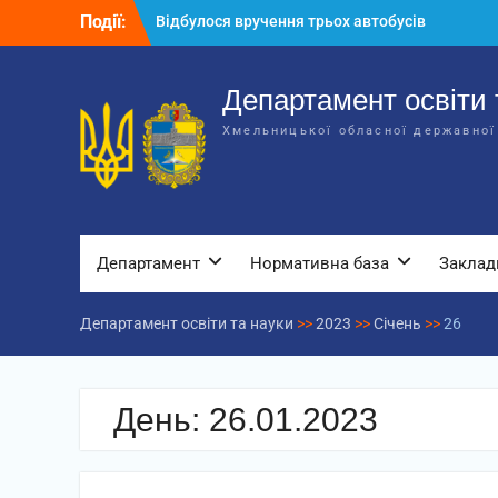
Перейти
Події:
Відбулося вручення трьох автобусів
до
для потреб закладів освіти
вмісту
Відбулося засідання колегії
Департаменту освіти та науки обласної
Департамент освіти 
державної адміністрації
Хмельницької обласної державної
Відбулась обласна нарада для
відповідальних за національно-
патріотичне виховання
Департамент
Нормативна база
Заклад
Департамент освіти та науки
>>
2023
>>
Січень
>>
26
День:
26.01.2023