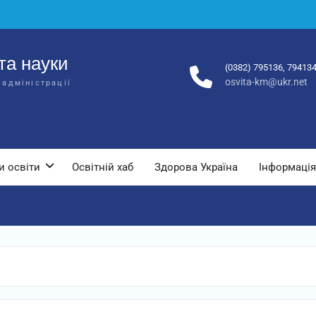
та науки
(0382) 795136, 79413
osvita-km@ukr.net
 адміністрації
и освіти
Освітній хаб
Здорова Україна
Інформація