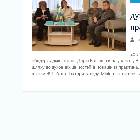
ду
пр
a
25 с
облдержадміністрації Дарія Басюк взяла участь у V
шляху до духовних цінностей: інноваційна практика,
школи № 1. Організатори заходу: Міністерство освіт