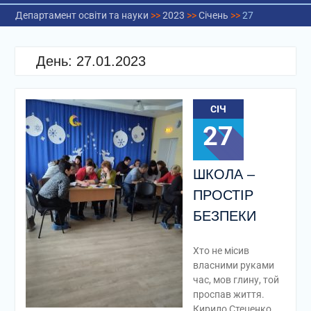
Департамент освіти та науки
>>
2023
>>
Січень
>>
27
День:
27.01.2023
СІЧ
27
ШКОЛА –
ПРОСТІР
БЕЗПЕКИ
Хто не місив
власними руками
час, мов глину, той
проспав життя.
Кирило Стеценко