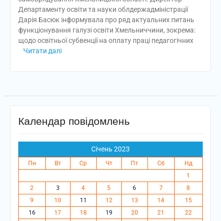
Департаменту освіти та науки облдержадміністрації
Дарія Басюк інформувала про ряд актуальних питань
функціонування галузі освіти Хмельниччини, зокрема:
щодо освітньої субвенції на оплату праці педагогічних
Читати далі
Календар повідомлень
Січень 2023
Пн
Вт
Ср
Чт
Пт
Сб
Нд
1
2
3
4
5
6
7
8
9
10
11
12
13
14
15
16
17
18
19
20
21
22