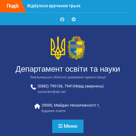
Перейти
Події:
Відбулося вручення трьох
до
автобусів для потреб
вмісту
закладів освіти
Відбулося засідання
Facebook
Talegram
колегії Департаменту
освіти та науки обласної
державної адміністрації
Відбулась обласна
нарада для
відповідальних за
Департамент освіти та науки
національно-патріотичне
виховання
Хмельницької обласної державної адміністрації
(0382) 795136, 794134(від.звернень)
osvita-km@ukr.net
29000, Майдан Незалежності 1,
Будинок освіти
Меню