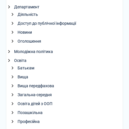
Департамент
Діяльність
Доступ до публічної інформації
Новини
Оголошення
Молодіжна політика
Освіта
Батькам
Вища
Вища передфахова
Загальна-середня
Освіта дітей з ООП
Позашкільна
Професійна