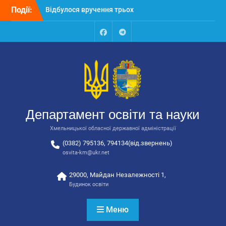
Перейти
Події:
Відбулося вручення трьох
до
автобусів для потреб
вмісту
закладів освіти
Відбулося засідання
Facebook
Talegram
колегії Департаменту
освіти та науки обласної
державної адміністрації
Відбулась обласна
нарада для
відповідальних за
Департамент освіти та науки
національно-патріотичне
виховання
Хмельницької обласної державної адміністрації
(0382) 795136, 794134(від.звернень)
osvita-km@ukr.net
29000, Майдан Незалежності 1,
Будинок освіти
Меню