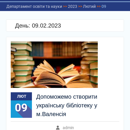
Департамент освіти та науки
>>
2023
>>
Лютий
>>
09
День:
09.02.2023
Допоможемо створити
ЛЮТ
09
українську бібліотеку у
м.Валенсія
admin