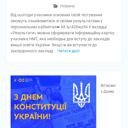
Новини
Від сьогодні учасники основних сесій тестування
зможуть ознайомитися зі своїми результатами у
персональних кабінетах➡️ bit.ly/430wzS4 У вкладці
«Результати» можна сформувати Інформаційну картку
учасника НМТ, яка необхідна для вступу до закладів
вищої освіти України. Якщо ж ви вступаєте до
закордонного закладу
Читати далі
Вітаємо
з Днем