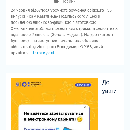
Новини
24 червня відбулося урочисте вручення свідоцтв 155
випускникам Кам’янець- Подільського ліцею з
посиленою військово-фізичною підготовкою
Хмельницької області, серед яких отримали свідоцтва з
відзнакою 2 ліцеїста (Золота медаль). На урочистості
був присутній заступник начальника обласної
військової адміністрації Володимир ЮР’ЄВ, який
привітав
Читати далі
До
уваги