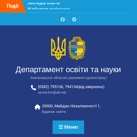
Перейти
Події:
Відбулося засідання
до
колегії Департаменту
вмісту
освіти та науки обласної
державної адміністрації
Facebook
Talegram
Відбулась обласна
нарада для
відповідальних за
національно-патріотичне
виховання
Відбулося вручення трьох
Департамент освіти та науки
автобусів для потреб
закладів освіти
Хмельницької обласної державної адміністрації
(0382) 795136, 794134(від.звернень)
osvita-km@ukr.net
29000, Майдан Незалежності 1,
Будинок освіти
Меню