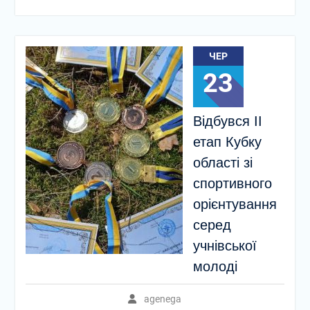
ЧЕР
23
Відбувся ІІ
етап Кубку
області зі
спортивного
орієнтування
серед
учнівської
молоді
agenega