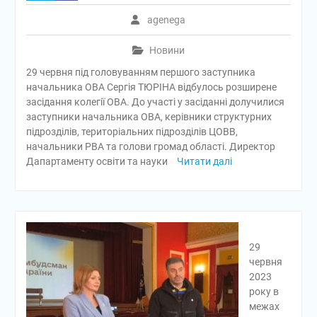
agenega
Новини
29 червня під головуванням першого заступника
начальника ОВА Сергія ТЮРІНА відбулось розширене
засідання колегії ОВА. До участі у засіданні долучилися
заступники начальника ОВА, керівники структурних
підрозділів, територіальних підрозділів ЦОВВ,
начальники РВА та голови громад області. Директор
Дапартаменту освіти та науки
Читати далі
29
червня
2023
року в
межах