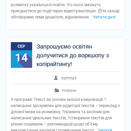
розвитку української освіти. Усі охочі зможуть
приєднатися до події через відеотрансляцію. ☝️На заході
обговоримо теми дошкілля, відновлення
Читати далі
Запрошуємо освітян
СЕР
14
долучитися до воркшопу з
копірайтингу!
agenega
Новини
У програмі: ?текст як основа якісної комунікації; ?
написання зрозумілих для аудиторії текстів – переклад з
ділової мови на розмовну; ?правила та аксіоми для
написання ідеальних текстів; ?створення текстів для
різних соцмереж – рекомендації щодо об’єму,
використання хештегів і розміщення тексту
Читати