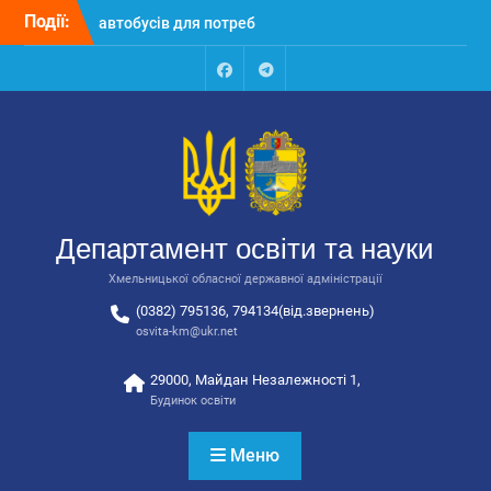
Перейти
Події:
Відбулося засідання
до
колегії Департаменту
вмісту
освіти та науки обласної
державної адміністрації
Facebook
Talegram
Відбулась обласна
нарада для
відповідальних за
національно-патріотичне
виховання
Відбулося вручення трьох
Департамент освіти та науки
автобусів для потреб
закладів освіти
Хмельницької обласної державної адміністрації
(0382) 795136, 794134(від.звернень)
osvita-km@ukr.net
29000, Майдан Незалежності 1,
Будинок освіти
Меню