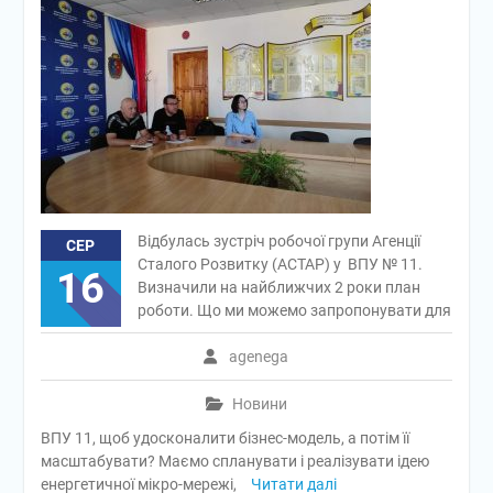
Відбулась зустріч робочої групи Агенції
СЕР
Сталого Розвитку (АСТАР) у ВПУ № 11.
16
Визначили на найближчих 2 роки план
роботи. Що ми можемо запропонувати для
agenega
Новини
ВПУ 11, щоб удосконалити бізнес-модель, а потім її
масштабувати? Маємо спланувати і реалізувати ідею
енергетичної мікро-мережі,
Читати далі