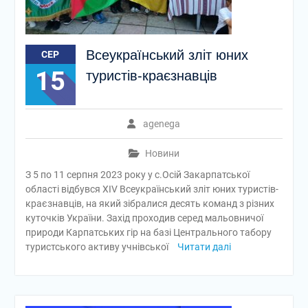
Всеукраїнський зліт юних
СЕР
15
туристів-краєзнавців
agenega
Новини
З 5 по 11 серпня 2023 року у с.Осій Закарпатської
області відбувся XIV Всеукраїнський зліт юних туристів-
краєзнавців, на який зібралися десять команд з різних
куточків України. Захід проходив серед мальовничої
природи Карпатських гір на базі Центрального табору
туристського активу учнівської
Читати далі