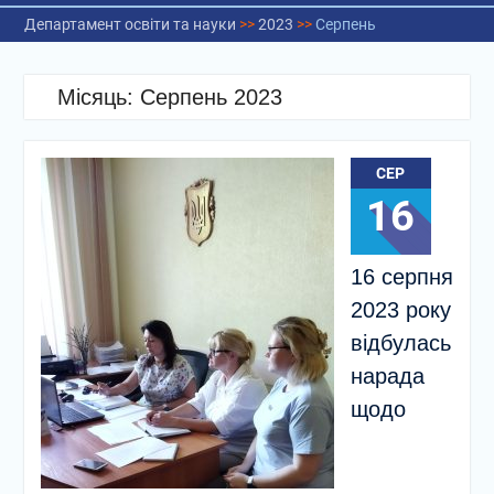
Департамент освіти та науки
>>
2023
>>
Серпень
Місяць:
Серпень 2023
СЕР
16
16 серпня
2023 року
відбулась
нарада
щодо