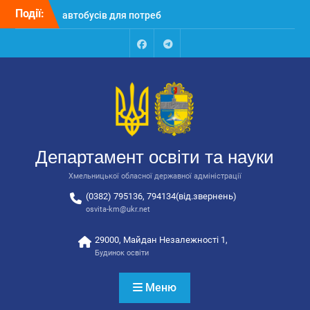
Перейти
Події:
Відбулося засідання
до
колегії Департаменту
вмісту
освіти та науки обласної
державної адміністрації
Facebook
Talegram
Відбулась обласна
нарада для
відповідальних за
національно-патріотичне
виховання
Відбулося вручення трьох
Департамент освіти та науки
автобусів для потреб
закладів освіти
Хмельницької обласної державної адміністрації
(0382) 795136, 794134(від.звернень)
osvita-km@ukr.net
29000, Майдан Незалежності 1,
Будинок освіти
Меню