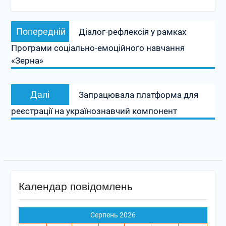
Навігація
Попередній
Попередній
Діалог-рефлексія у рамках
записів
запис:
Програми соціально-емоційного навчання
«Зерна»
Наступний
Далі
Запрацювала платформа для
запис:
реєстрації на українознавчий компонент
Календар повідомлень
Серпень 2026