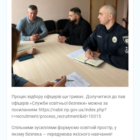
Процес відбору офіцерів ще триває. Долучитися до лав
офіцерів «Служби освітньої безпеки» можна за
посиланням: https://nabir.np.gov.ua/index.php?
r=recruitment/process_recruitment&id=10315
Спільними зусиллями формуємо освітній простір, у
якому безпека — передумова якісного навчання!