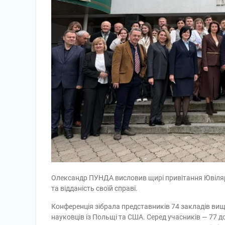
Олександр ПУНДА висловив щирі привітання Ювіляру
та відданість своїй справі.
Конференція зібрала представників 74 закладів вищої
науковців із Польщі та США. Серед учасників — 77 до