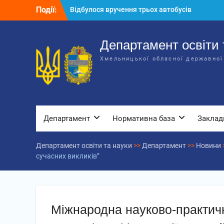
Перейти
Події:
Відбулося засідання колегії
до
Департаменту освіти та науки обласної
вмісту
державної адміністрації
Відбулась обласна нарада для
Департамент освіти 
відповідальних за національно-
Хмельницької обласної державної
патріотичне виховання
Відбулося вручення трьох автобусів
для потреб закладів освіти
Департамент
Нормативна база
Заклад
Департамент освіти та науки
>>
Департамент
>>
Новини
сучасних викликів”
Міжнародна науково-практич