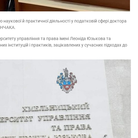
ю наукової й практичної діяльності у податковій сфері доктора
ИНЧАКА.
ерситету управління та права імені Леоніда Юзькова та
их інституцій і практиків, зацікавлених у сучасних підходах до