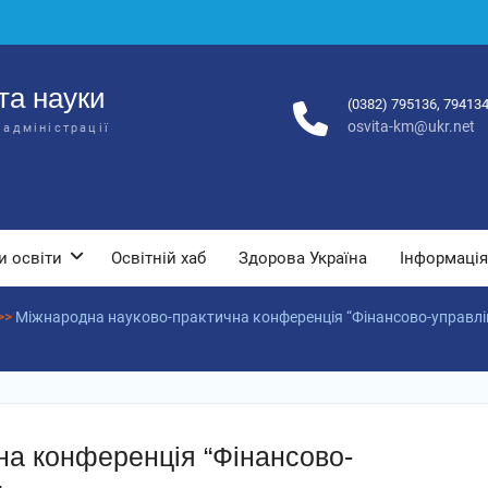
та науки
(0382) 795136, 79413
osvita-km@ukr.net
 адміністрації
и освіти
Освітній хаб
Здорова Україна
Інформація
>>
Міжнародна науково-практична конференція “Фінансово-управлінс
на конференція “Фінансово-