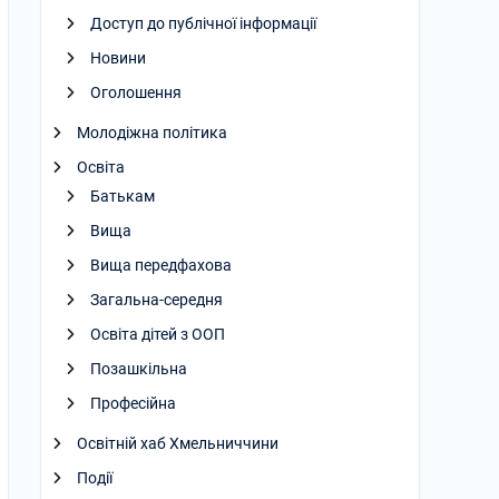
Доступ до публічної інформації
Новини
Оголошення
Молодіжна політика
Освіта
Батькам
Вища
Вища передфахова
Загальна-середня
Освіта дітей з ООП
Позашкільна
Професійна
Освітній хаб Хмельниччини
Події