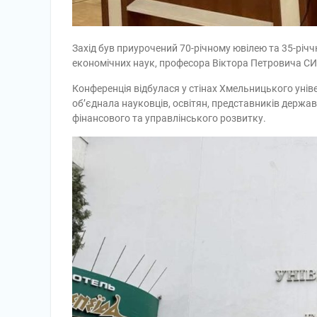
Захід був приурочений 70-річному ювілею та 35-річч
економічних наук, професора Віктора Петровича С
Конференція відбулася у стінах Хмельницького унів
об’єднала науковців, освітян, представників державн
фінансового та управлінського розвитку.