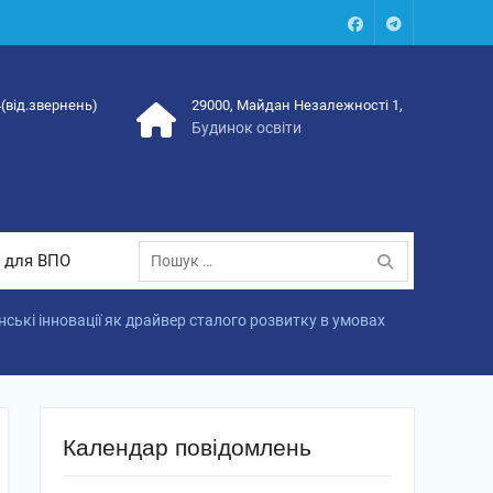
Facebook
Talegram
4(від.звернень)
29000, Майдан Незалежності 1,
Будинок освіти
Пошук:
 для ВПО
ькі інновації як драйвер сталого розвитку в умовах
Календар повідомлень