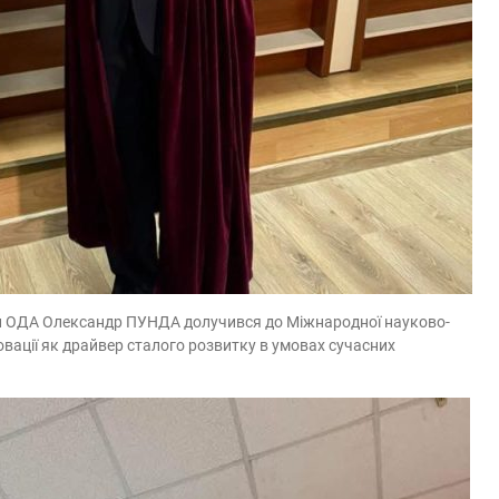
ки ОДА Олександр ПУНДА долучився до Міжнародної науково-
овації як драйвер сталого розвитку в умовах сучасних