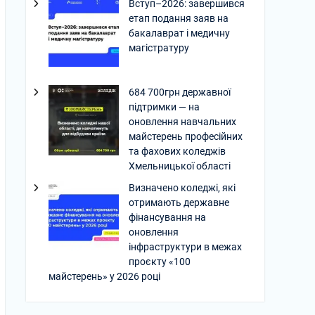
Вступ–2026: завершився
етап подання заяв на
бакалаврат і медичну
магістратуру
684 700грн державної
підтримки — на
оновлення навчальних
майстерень професійних
та фахових коледжів
Хмельницької області
Визначено коледжі, які
отримають державне
фінансування на
оновлення
інфраструктури в межах
проєкту «100
майстерень» у 2026 році