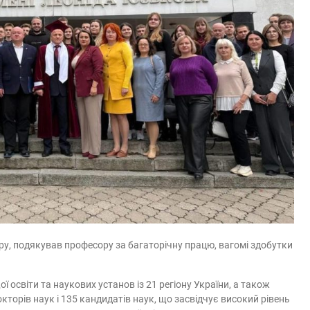
, подякував професору за багаторічну працю, вагомі здобутки
 освіти та наукових установ із 21 регіону України, а також
кторів наук і 135 кандидатів наук, що засвідчує високий рівень