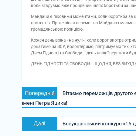
коли згадуємо вже пройдений шлях боротьби за найви
Майдани є піковими моментами, коли боротьба за ці
протестів. Проте після перемог на Майданах маємо 
громадянською позицією.
Кожен день воїна «на нулі», коли ворог вкотре отрим
донатимо на ЗСУ, волонтеримо, підтримуємо тих, хто
Днем Гідності та Свободи. І день нашої перемоги буд
ДЕНЬ ГІДНОСТІ ТА СВОБОДИ – ЩОДНЯ, БЕЗ ВИХІД
Навігація
Попередній
Попередній
Вітаємо переможців другого 
записів
запис:
імені Петра Яцика!
Наступний
Далі
Всеукраїнський конкурс «16 дн
запис: