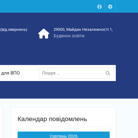
Facebook
Talegram
4(від.звернень)
29000, Майдан Незалежності 1,
Будинок освіти
Пошук:
 для ВПО
Календар повідомлень
Серпень 2026