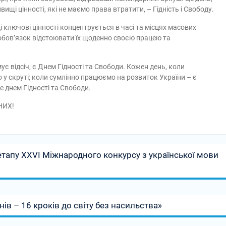
щі цінності, які не маємо права втратити, – Гідність і Свободу.
 ключові цінності концентрується в часі та місцях масових
обов’язок відстоювати їх щоденно своєю працею та
ує відсіч, є Днем Гідності та Свободи. Кожен день, коли
 у скруті; коли сумлінно працюємо на розвиток України – є
е днем Гідності та Свободи.
НИХ!
етапу ХХVІ Міжнародного конкурсу з української мови
ів – 16 кроків до світу без насильства»