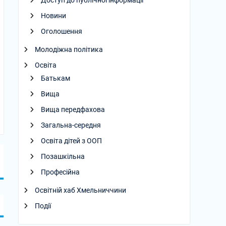
Доступ до публічної інформації
Новини
Оголошення
Молодіжна політика
Освіта
Батькам
Вища
Вища передфахова
Загальна-середня
Освіта дітей з ООП
Позашкільна
Професійна
Освітній хаб Хмельниччини
Події