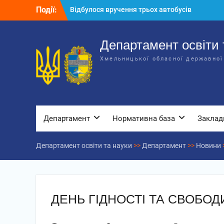
Перейти
Відбулося вручення трьох автобусів
Події:
до
для потреб закладів освіти
вмісту
Відбулося засідання колегії
Департаменту освіти та науки обласної
Департамент освіти 
державної адміністрації
Хмельницької обласної державної
Відбулась обласна нарада для
відповідальних за національно-
патріотичне виховання
Департамент
Нормативна база
Заклад
Департамент освіти та науки
>>
Департамент
>>
Новини
ДЕНЬ ГІДНОСТІ ТА СВОБОД