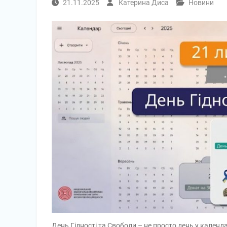
21.11.2025
Катерина Диса
Новини
День Гідності та Свободи – не просто день у календ