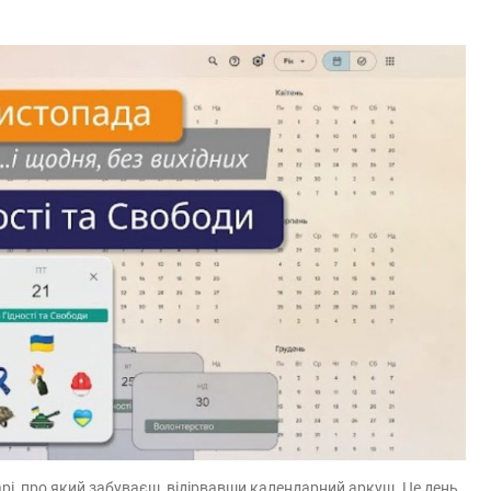
арі, про який забуваєш, відірвавши календарний аркуш. Це день,