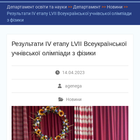
Департамент освіти та науки
>>
Департамент
>>
Новини
>>
Результати ІV етапу LVІІ Всеукраїнської учнівської олімпіади
з фізики
Результати ІV етапу LVІІ Всеукраїнської
учнівської олімпіади з фізики
14.04.2023
agenega
Новини