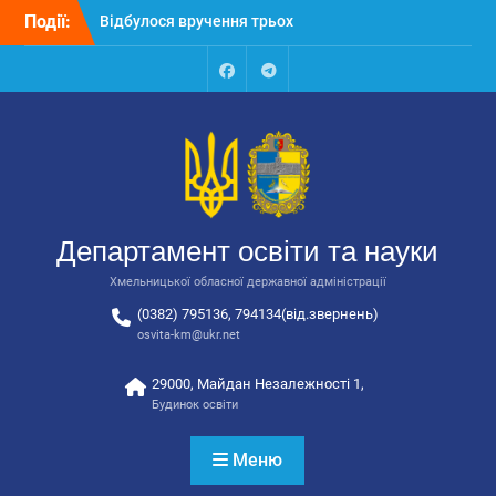
Перейти
Події:
Відбулося засідання
до
колегії Департаменту
вмісту
освіти та науки обласної
державної адміністрації
Facebook
Talegram
Відбулась обласна
нарада для
відповідальних за
національно-патріотичне
виховання
Департамент освіти та науки
Хмельницької обласної державної адміністрації
(0382) 795136, 794134(від.звернень)
osvita-km@ukr.net
29000, Майдан Незалежності 1,
Будинок освіти
Меню