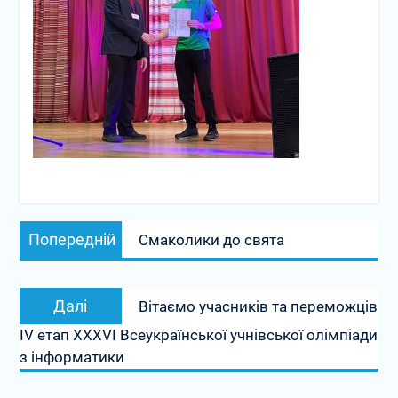
Навігація
Попередній
Попередній
Смаколики до свята
записів
запис:
Наступний
Далі
Вітаємо учасників та переможців
запис:
IV етап XXXVI Всеукраїнської учнівської олімпіади
з інформатики