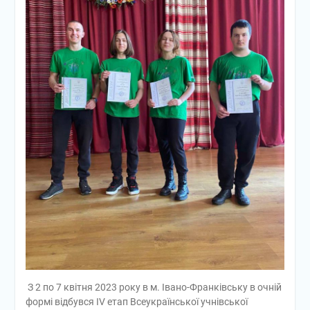
З 2 по 7 квітня 2023 року в м. Івано-Франківську в очній
формі відбувся ІV етап Всеукраїнської учнівської