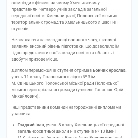
олімпіади з фізики, на якому Хмельниччину
представили четверо учнів закладів загальної
середньої освіти Хмельницької, Полонської міських
територіальних громад та Хмельницького ліцею ІІ-ІІІ
ступенів.
Не зважаючи на складнощі воєнного часу, школярі
виявили високий рівень підготовки, що дозволило їм
гідно представити свої заклади освіти та область і
здобути призове місце.
Диплом переможця ІІІ ступеня отримав
Бончик Ярослав
,
учень 11 класу Полонського ліцею № 3 ім.
М. Свінціцького Полонської міської ради Полонської
міської територіальної громади (учитель Гапонюк Юрій
Михайлович).
Інші представники команди нагородженні дипломами
учасника:
Гладкий Іван
, учень 8 класу Хмельницької середньої
загальноосвітньої школи І-ІІІ ступенів № 13 імені
М.К. Чекмана (учитель Бенко Алла Володимирівна);