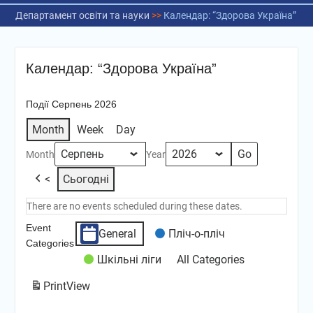
Департамент освіти та науки
>>
Календар: “Здорова Україна”
Календар: “Здорова Україна”
Події Серпень 2026
Month
Week
Day
Month
Year
<
Сьогодні
There are no events scheduled during these dates.
Event
General
Пліч-о-пліч
Categories
Шкільні ліги
All Categories
Print
View