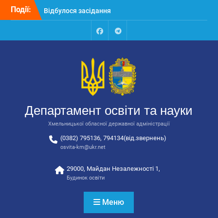
Перейти
Події:
Відбулося засідання
до
колегії Департаменту
вмісту
освіти та науки обласної
державної адміністрації
Facebook
Talegram
Відбулась обласна
нарада для
відповідальних за
національно-патріотичне
виховання
Відбулося вручення трьох
Департамент освіти та науки
автобусів для потреб
закладів освіти
Хмельницької обласної державної адміністрації
(0382) 795136, 794134(від.звернень)
osvita-km@ukr.net
29000, Майдан Незалежності 1,
Будинок освіти
Меню