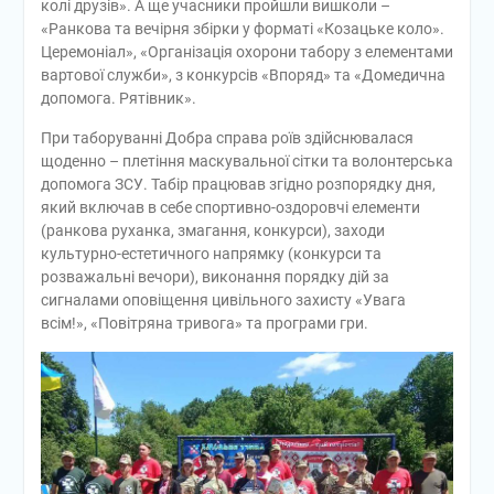
колі друзів». А ще учасники пройшли вишколи –
«Ранкова та вечірня збірки у форматі «Козацьке коло».
Церемоніал», «Організація охорони табору з елементами
вартової служби», з конкурсів «Впоряд» та «Домедична
допомога. Рятівник».
При таборуванні Добра справа роїв здійснювалася
щоденно – плетіння маскувальної сітки та волонтерська
допомога ЗСУ. Табір працював згідно розпорядку дня,
який включав в себе спортивно-оздоровчі елементи
(ранкова руханка, змагання, конкурси), заходи
культурно-естетичного напрямку (конкурси та
розважальні вечори), виконання порядку дій за
сигналами оповіщення цивільного захисту «Увага
всім!», «Повітряна тривога» та програми гри.