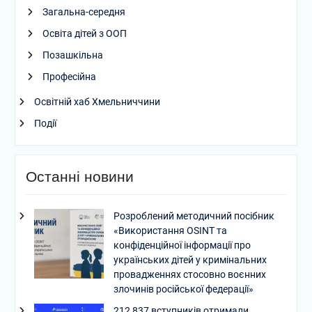
Загальна-середня
Освіта дітей з ООП
Позашкільна
Професійна
Освітній хаб Хмельниччини
Події
Останні новини
Розроблений методичний посібник
«Використання OSINT та
конфіденційної інформації про
українських дітей у кримінальних
провадженнях стосовно воєнних
злочинів російської федерації»
212 837 вступників отримали