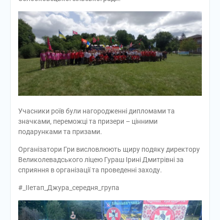
Учасники роїв були нагородженні дипломами та
значками, переможці та призери – цінними
подарунками та призами.
Організатори Гри висловлюють щиру подяку директору
Великолевадського ліцею Гураш Ірині Дмитрівні за
сприяння в організації та проведенні заходу.
#_ІІетап_Джура_середня_група