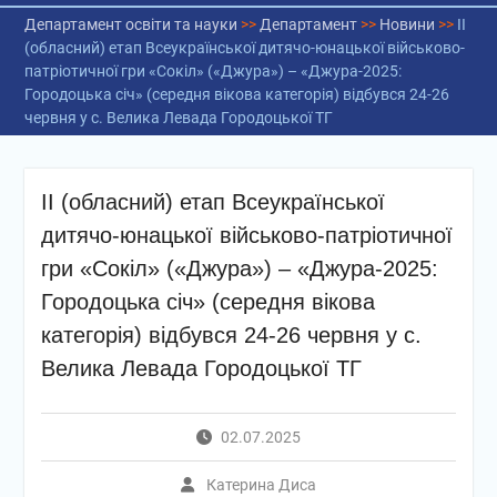
Департамент освіти та науки
>>
Департамент
>>
Новини
>>
ІІ
(обласний) етап Всеукраїнської дитячо-юнацької військово-
патріотичної гри «Сокіл» («Джура») – «Джура-2025:
Городоцька січ» (середня вікова категорія) відбувся 24-26
червня у с. Велика Левада Городоцької ТГ
ІІ (обласний) етап Всеукраїнської
дитячо-юнацької військово-патріотичної
гри «Сокіл» («Джура») – «Джура-2025:
Городоцька січ» (середня вікова
категорія) відбувся 24-26 червня у с.
Велика Левада Городоцької ТГ
02.07.2025
Катерина Диса