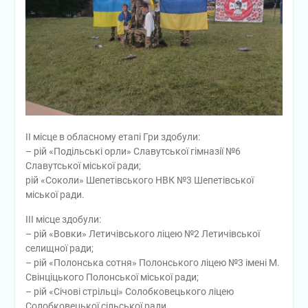
ІІ місце в обласному етапі Гри здобули:
– рій «Подільські орли» Славутської гімназії №6
Славутської міської ради;
рій «Соколи» Шепетівського НВК №3 Шепетівської
міської ради.
ІІІ місце здобули:
– рій «Вовки» Летичівського ліцею №2 Летичівської
селищної ради;
– рій «Полонська сотня» Полонського ліцею №3 імені М.
Свінціцького Полонської міської ради;
– рій «Січові стрільці» Солобковецького ліцею
Солобковецької сільської ради.