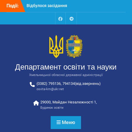
Перейти
Події:
Відбулась обласна
до
нарада для
вмісту
відповідальних за
національно-патріотичне
Facebook
Talegram
виховання
Відбулося вручення трьох
автобусів для потреб
закладів освіти
Відбулося засідання
колегії Департаменту
Департамент освіти та науки
освіти та науки обласної
державної адміністрації
Хмельницької обласної державної адміністрації
(0382) 795136, 794134(від.звернень)
osvita-km@ukr.net
29000, Майдан Незалежності 1,
Будинок освіти
Меню