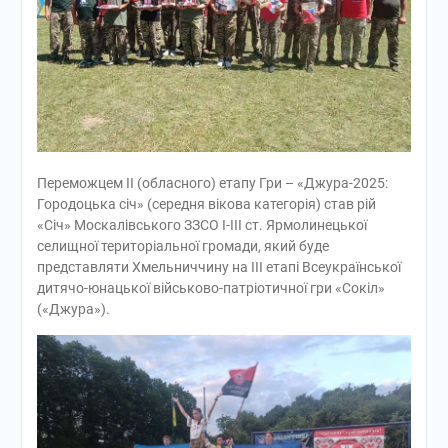
Переможцем ІІ (обласного) етапу Гри – «Джура-2025:
Городоцька січ» (середня вікова категорія) став рій
«Січ» Москалівського ЗЗСО І-ІІІ ст. Ярмолинецької
селищної територіальної громади, який буде
представляти Хмельниччину на ІІІ етапі Всеукраїнської
дитячо-юнацької військово-патріотичної гри «Сокіл»
(«Джура»).