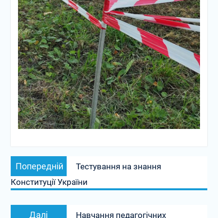
Навігація
Попередній
Попередній
Тестування на знання
записів
запис:
Конституції України
Наступний
Далі
Навчання педагогічних