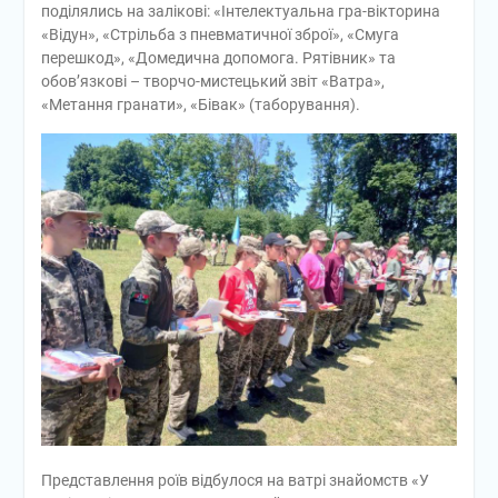
поділялись на залікові: «Інтелектуальна гра-вікторина
«Відун», «Стрільба з пневматичної зброї», «Смуга
перешкод», «Домедична допомога. Рятівник» та
обов’язкові – творчо-мистецький звіт «Ватра»,
«Метання гранати», «Бівак» (таборування).
Представлення роїв відбулося на ватрі знайомств «У