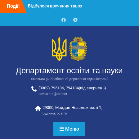
Перейти
Події:
Відбулося вручення трьох
до
автобусів для потреб
вмісту
закладів освіти
Відбулося засідання
Facebook
Talegram
колегії Департаменту
освіти та науки обласної
державної адміністрації
Відбулась обласна
нарада для
відповідальних за
Департамент освіти та науки
національно-патріотичне
виховання
Хмельницької обласної державної адміністрації
(0382) 795136, 794134(від.звернень)
osvita-km@ukr.net
29000, Майдан Незалежності 1,
Будинок освіти
Меню