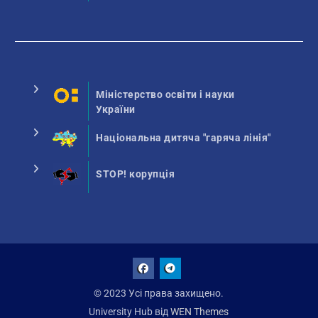
Міністерство освіти і науки
України
Національна дитяча "гаряча лінія"
STOP! корупція
Facebook
Talegram
© 2023 Усі права захищено.
University Hub від
WEN Themes