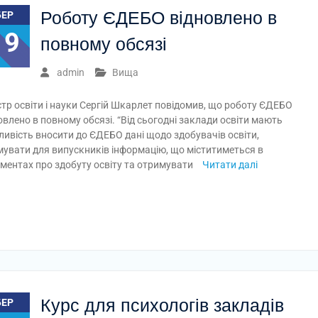
Роботу ЄДЕБО відновлено в
БЕР
19
повному обсязі
admin
Вища
стр освіти і науки Сергій Шкарлет повідомив, що роботу ЄДЕБО
овлено в повному обсязі. “Від сьогодні заклади освіти мають
ивість вносити до ЄДЕБО дані щодо здобувачів освіти,
увати для випускників інформацію, що міститиметься в
ментах про здобуту освіту та отримувати
Читати далі
Курс для психологів закладів
БЕР