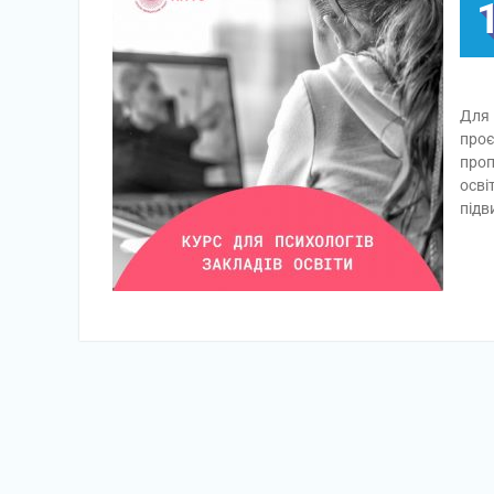
Для 
проє
проп
осві
підв