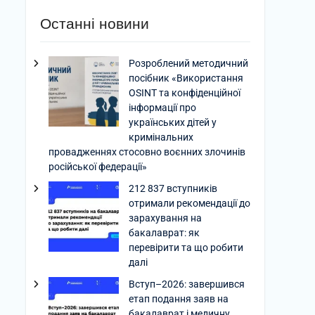
Останні новини
Розроблений методичний
посібник «Використання
OSINT та конфіденційної
інформації про
українських дітей у
кримінальних
провадженнях стосовно воєнних злочинів
російської федерації»
212 837 вступників
отримали рекомендації до
зарахування на
бакалаврат: як
перевірити та що робити
далі
Вступ–2026: завершився
етап подання заяв на
бакалаврат і медичну