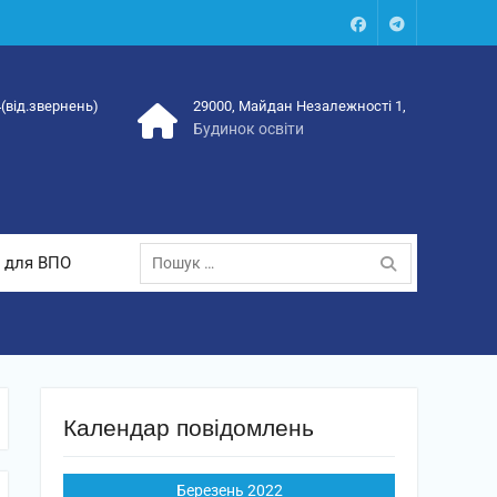
Facebook
Talegram
4(від.звернень)
29000, Майдан Незалежності 1,
Будинок освіти
Пошук:
 для ВПО
Календар повідомлень
Березень 2022