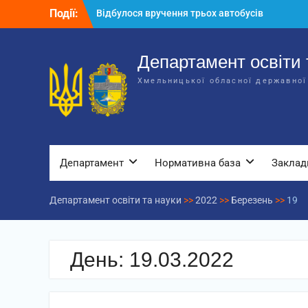
Перейти
Події:
Відбулося вручення трьох автобусів
до
для потреб закладів освіти
вмісту
Відбулося засідання колегії
Департаменту освіти та науки обласної
Департамент освіти 
державної адміністрації
Хмельницької обласної державної
Відбулась обласна нарада для
відповідальних за національно-
патріотичне виховання
Департамент
Нормативна база
Заклад
Департамент освіти та науки
>>
2022
>>
Березень
>>
19
День:
19.03.2022