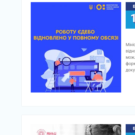
Міні
відн
можл
форм
доку