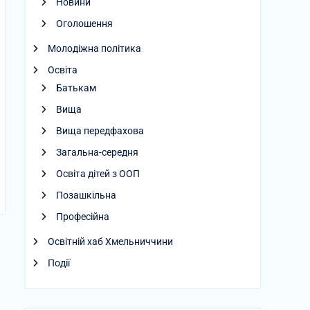
Новини
Оголошення
Молодіжна політика
Освіта
Батькам
Вища
Вища передфахова
Загальна-середня
Освіта дітей з ООП
Позашкільна
Професійна
Освітній хаб Хмельниччини
Події