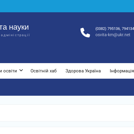
та науки
(0382) 795136, 79413
osvita-km@ukr.net
 адміністрації
и освіти
Освітній хаб
Здорова Україна
Інформація