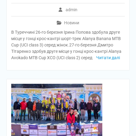
admin
Новини
В Туреччині 26-го березня Ірина Попова здобула друге
місце у гонці крос-кантрі шорт-трек Alanya Banana MTB
Cup (UCI class 3) серед жінок.27-го березня Дмитро
Тітаренко здобув друге місце у гонці крос-кантрі Alanya
Avokado MTB Cup XCO (UCI class 2) серед
Читати далі