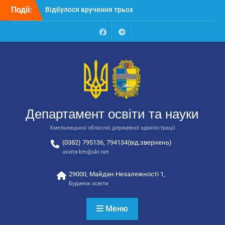
Перейти
Події:
Відбулося вручення трьох
до
автобусів для потреб
вмісту
закладів освіти
Відбулося засідання
Facebook
Talegram
колегії Департаменту
освіти та науки обласної
державної адміністрації
Відбулась обласна
нарада для
відповідальних за
Департамент освіти та науки
національно-патріотичне
виховання
Хмельницької обласної державної адміністрації
(0382) 795136, 794134(від.звернень)
osvita-km@ukr.net
29000, Майдан Незалежності 1,
Будинок освіти
Меню