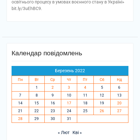
освітнього процесу в умовах воєнного стану в Україні»
bit.ly/3uEhBC9.
Календар повідомлень
Березень 2022
Пн
Вт
Ср
Чт
Пт
Сб
Нд
1
2
3
4
5
6
7
8
9
10
11
12
13
14
15
16
17
18
19
20
21
22
23
24
25
26
27
28
29
30
31
« Лют
Кві »