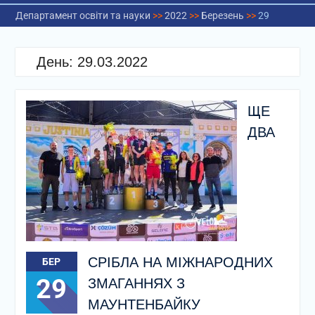
Департамент освіти та науки
>>
2022
>>
Березень
>>
29
День:
29.03.2022
ЩЕ
ДВА
СРІБЛА НА МІЖНАРОДНИХ
БЕР
29
ЗМАГАННЯХ З
МАУНТЕНБАЙКУ