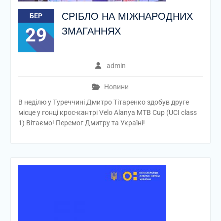
СРІБЛО НА МІЖНАРОДНИХ
БЕР
29
ЗМАГАННЯХ
admin
Новини
В неділю у Туреччині Дмитро Тітаренко здобув друге
місце у гонці крос-кантрі Velo Alanya MTB Cup (UCI class
1) Вітаємо! Перемог Дмитру та Україні!