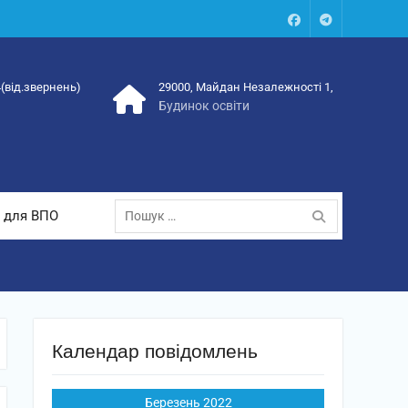
Facebook
Talegram
4(від.звернень)
29000, Майдан Незалежності 1,
Будинок освіти
Пошук:
 для ВПО
Календар повідомлень
Березень 2022