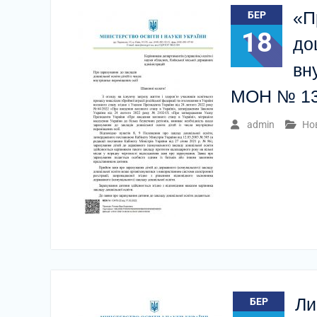
«П
БЕР
18
до
вн
МОН № 134
admin
Но
Ли
БЕР