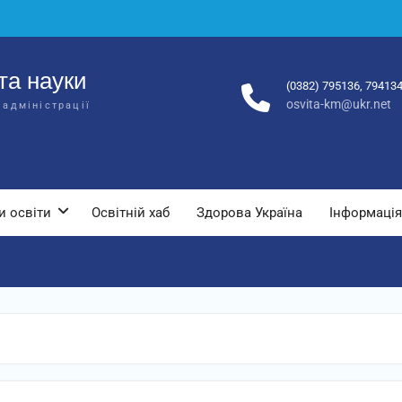
та науки
(0382) 795136, 79413
osvita-km@ukr.net
 адміністрації
и освіти
Освітній хаб
Здорова Україна
Інформація