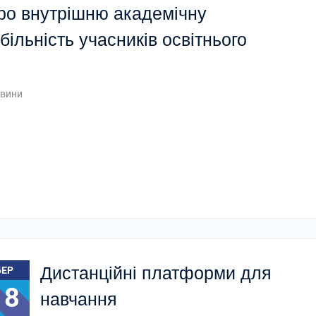
ро внутрішню академічну
більність учасників освітнього
вини
Дистанційні платформи для
БЕР
18
навчання