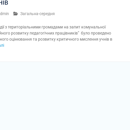
нів
dmin
Загальна-середня
дії з територіальними громадами на запит комунальної
йного розвитку педагогічних працівників” було проведено
ого оцінювання та розвитку критичного мислення учнів в
лі