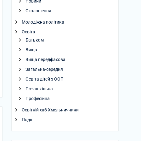
Новини
Оголошення
Молодіжна політика
Освіта
Батькам
Вища
Вища передфахова
Загальна-середня
Освіта дітей з ООП
Позашкільна
Професійна
Освітній хаб Хмельниччини
Події