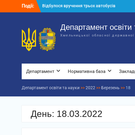
Перейти
Події:
Відбулося вручення трьох автобусів
до
для потреб закладів освіти
вмісту
Відбулося засідання колегії
Департаменту освіти та науки обласної
Департамент освіти 
державної адміністрації
Хмельницької обласної державної
Відбулась обласна нарада для
відповідальних за національно-
патріотичне виховання
Департамент
Нормативна база
Заклад
Департамент освіти та науки
>>
2022
>>
Березень
>>
18
День:
18.03.2022