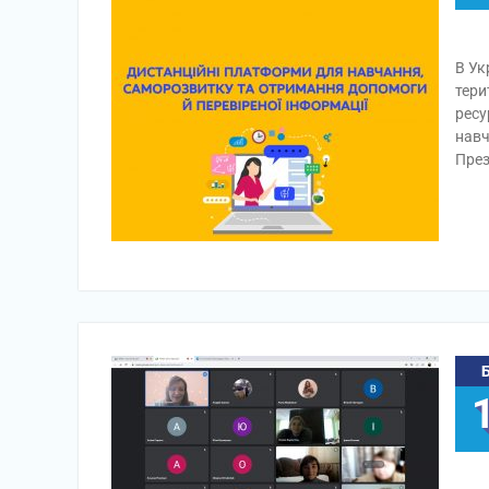
В Ук
тери
ресу
навч
През