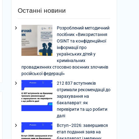
Останні новини
Розроблений методичний
посібник «Використання
OSINT та конфіденційної
інформації про
українських дітей у
кримінальних
провадженнях стосовно воєнних злочинів
російської федерації»
212 837 вступників
отримали рекомендації до
зарахування на
бакалаврат: як
перевірити та що робити
далі
Вступ–2026: завершився
етап подання заяв на
бакалаврат і медичну