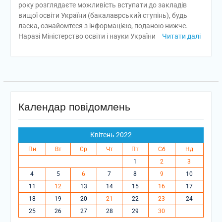
року розглядаєте можливість вступати до закладів
вищої освіти України (бакалаврський ступінь), будь
ласка, ознайомтеся з інформацією, поданою нижче.
Наразі Міністерство освіти і науки України
Читати далі
Календар повідомлень
Квітень 2022
Пн
Вт
Ср
Чт
Пт
Сб
Нд
1
2
3
4
5
6
7
8
9
10
11
12
13
14
15
16
17
18
19
20
21
22
23
24
25
26
27
28
29
30