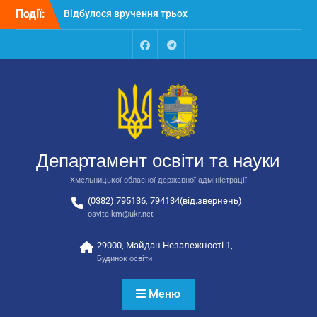
закладів освіти
Перейти
Події:
Відбулося засідання
до
колегії Департаменту
вмісту
освіти та науки обласної
Facebook
Talegram
державної адміністрації
Відбулась обласна
нарада для
відповідальних за
національно-патріотичне
виховання
Департамент освіти та науки
Хмельницької обласної державної адміністрації
(0382) 795136, 794134(від.звернень)
osvita-km@ukr.net
29000, Майдан Незалежності 1,
Будинок освіти
Меню