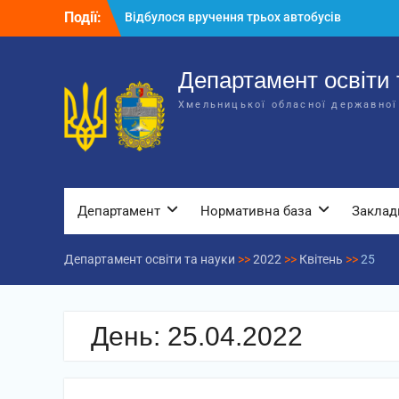
Перейти
Події:
Відбулося вручення трьох автобусів
до
для потреб закладів освіти
вмісту
Відбулося засідання колегії
Департаменту освіти та науки обласної
Департамент освіти 
державної адміністрації
Хмельницької обласної державної
Відбулась обласна нарада для
відповідальних за національно-
патріотичне виховання
Департамент
Нормативна база
Заклад
Департамент освіти та науки
>>
2022
>>
Квітень
>>
25
День:
25.04.2022