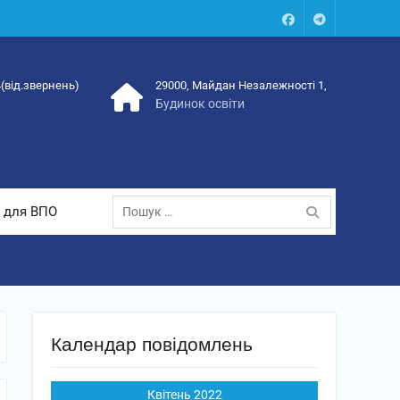
Facebook
Talegram
4(від.звернень)
29000, Майдан Незалежності 1,
Будинок освіти
Пошук:
 для ВПО
Календар повідомлень
Квітень 2022