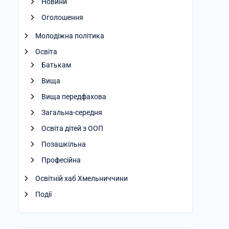
Новини
Оголошення
Молодіжна політика
Освіта
Батькам
Вища
Вища передфахова
Загальна-середня
Освіта дітей з ООП
Позашкільна
Професійна
Освітній хаб Хмельниччини
Події