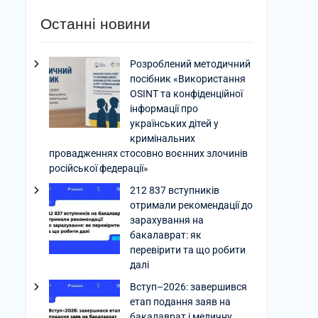
Останні новини
Розроблений методичний
посібник «Використання
OSINT та конфіденційної
інформації про
українських дітей у
кримінальних
провадженнях стосовно воєнних злочинів
російської федерації»
212 837 вступників
отримали рекомендації до
зарахування на
бакалаврат: як
перевірити та що робити
далі
Вступ–2026: завершився
етап подання заяв на
бакалаврат і медичну