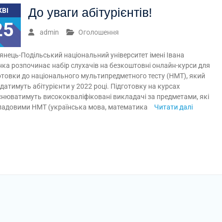
До уваги абітурієнтів!
КВІ
25
admin
Оголошення
янець-Подільський національний університет імені Івана
нка розпочинає набір слухачів на безкоштовні онлайн-курси для
отовки до національного мультипредметного тесту (НМТ), який
датимуть абітурієнти у 2022 році. Підготовку на курсах
снюватимуть висококваліфіковані викладачі за предметами, які
ладовими НМТ (українська мова, математика
Читати далі