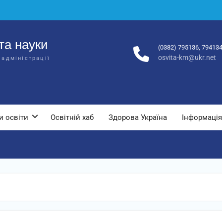
та науки
(0382) 795136, 79413
osvita-km@ukr.net
 адміністрації
и освіти
Освітній хаб
Здорова Україна
Інформація