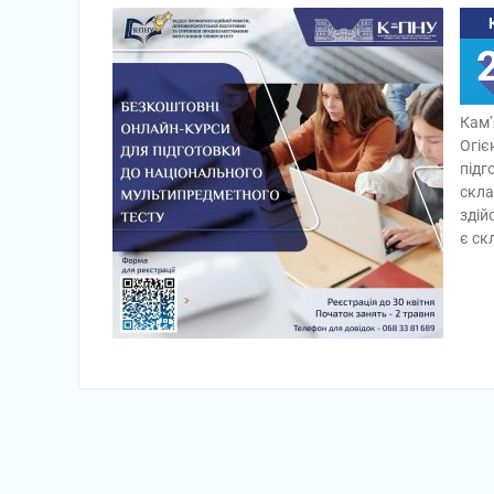
Кам’
Огіє
підг
скла
здій
є ск