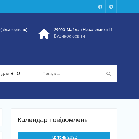
Facebook
Talegram
4(від.звернень)
29000, Майдан Незалежності 1,
Будинок освіти
Пошук:
 для ВПО
Календар повідомлень
Квітень 2022