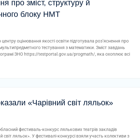
ня про зміст, структуру й
чного блоку НМТ
о центру оцінювання якості освіти підготувала роз’яснення про
 мультипредметного тестування з математики. Зміст завдань
грамі ЗНО https://testportal.gov.ua/progmath/, яка охоплює всі
казали «Чарівний світ ляльок»
 обласний фестиваль-конкурс лялькових театрів закладів
ий світ ляльок». У фестивалі-конкурсі взяли участь колективи з