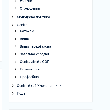
Новини
Оголошення
Молодіжна політика
Освіта
Батькам
Вища
Вища передфахова
Загальна-середня
Освіта дітей з ООП
Позашкільна
Професійна
Освітній хаб Хмельниччини
Події