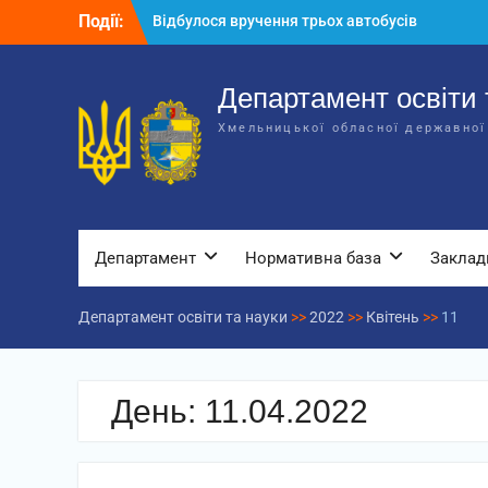
Перейти
Події:
Відбулося вручення трьох автобусів
до
для потреб закладів освіти
вмісту
Відбулося засідання колегії
Департаменту освіти та науки обласної
Департамент освіти 
державної адміністрації
Хмельницької обласної державної
Відбулась обласна нарада для
відповідальних за національно-
патріотичне виховання
Департамент
Нормативна база
Заклад
Департамент освіти та науки
>>
2022
>>
Квітень
>>
11
День:
11.04.2022