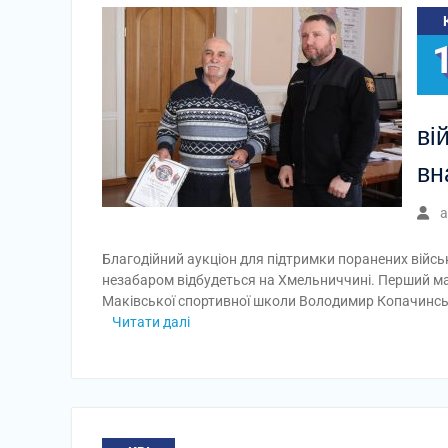
ві
вн
a
Благодійний аукціон для підтримки поранених військо
незабаром відбудеться на Хмельниччині. Перший май
Маківської спортивної школи Володимир Копачинськ
Читати далі