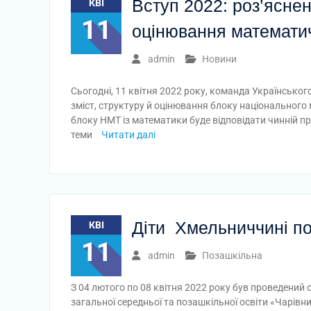
Вступ 2022: роз’яснен
КВІ
11
оцінювання математи
admin
Новини
Сьогодні, 11 квітня 2022 року, команда Українськог
зміст, структуру й оцінювання блоку національного
блоку НМТ із математики буде відповідати чинній про
теми
Читати далі
Діти Хмельниччині по
КВІ
11
admin
Позашкільна
З 04 лютого по 08 квітня 2022 року був проведений
загальної середньої та позашкільної освіти «Чарівн