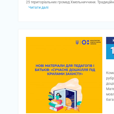
25 територіальних громад Хмельниччини. Традицій
Читати далі
Кома
рубр
доці
Мате
мовл
баг