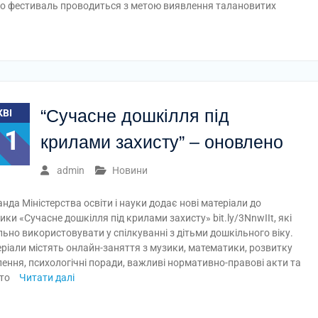
но фестиваль проводиться з метою виявлення талановитих
“Сучасне дошкілля під
КВІ
11
крилами захисту” – оновлено
admin
Новини
нда Міністерства освіти і науки додає нові матеріали до
ики «Сучасне дошкілля під крилами захисту» bit.ly/3NnwIIt, які
льно використовувати у спілкуванні з дітьми дошкільного віку.
ріали містять онлайн-заняття з музики, математики, розвитку
ення, психологічні поради, важливі нормативно-правові акти та
ато
Читати далі