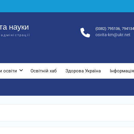
та науки
(0382) 795136, 79413
osvita-km@ukr.net
 адміністрації
и освіти
Освітній хаб
Здорова Україна
Інформація