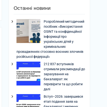
Останні новини
Розроблений методичний
посібник «Використання
OSINT та конфіденційної
інформації про
українських дітей у
кримінальних
провадженнях стосовно воєнних злочинів
російської федерації»
212 837 вступників
отримали рекомендації до
зарахування на
бакалаврат: як
перевірити та що робити
далі
Вступ–2026: завершився
етап подання заяв на
бакалаврат і медичну