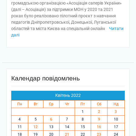
громадською організацією «Асоціація саперів України»
(далі – Асоціація) за підтримки МОН у 2020 та 2021
роках було реалізовано пілотний проєкт з навчання
педагогів Дніпропетровської, Донецької, Луганської
областей та міста Києва на спеціальній онлайн
Читати
далі
Календар повідомлень
Квітень 2022
Пн
Вт
Ср
Чт
Пт
Сб
Нд
1
2
3
4
5
6
7
8
9
10
11
12
13
14
15
16
17
18
19
20
21
22
23
24