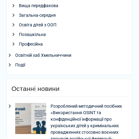
Вища передфахова
Загальна-середня
Освіта дітей з ООП
Позашкільна
Професійна
Освітній хаб Хмельниччини
Події
Останні новини
Розроблений методичний посібник
«Використання OSINT та
конфіденційної інформації про
українських дітей у кримінальних
провадженнях стосовно воєнних
злочинів російської федерації»