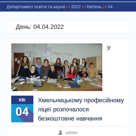
Департамент освіти та науки
>>
2022
>>
Квітень
>>
04
День:
04.04.2022
У
Хмельницькому професійному
КВІ
04
ліцеї розпочалося
безкоштовне навчання
admin