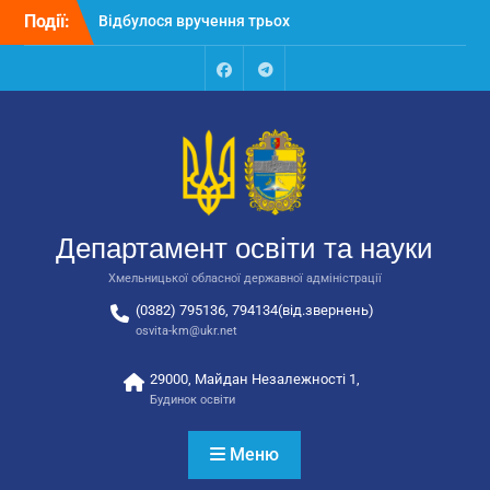
Відбулося вручення трьох
Перейти
Події:
автобусів для потреб
до
закладів освіти
вмісту
Відбулося засідання
Facebook
Talegram
колегії Департаменту
освіти та науки обласної
державної адміністрації
Відбулась обласна
нарада для
відповідальних за
національно-патріотичне
Департамент освіти та науки
виховання
Хмельницької обласної державної адміністрації
(0382) 795136, 794134(від.звернень)
osvita-km@ukr.net
29000, Майдан Незалежності 1,
Будинок освіти
Меню