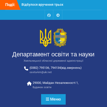
Перейти
Події:
Відбулося вручення трьох
до
автобусів для потреб
вмісту
закладів освіти
Відбулося засідання
Facebook
Talegram
колегії Департаменту
освіти та науки обласної
державної адміністрації
Відбулась обласна
нарада для
відповідальних за
Департамент освіти та науки
національно-патріотичне
виховання
Хмельницької обласної державної адміністрації
(0382) 795136, 794134(від.звернень)
osvita-km@ukr.net
29000, Майдан Незалежності 1,
Будинок освіти
Меню