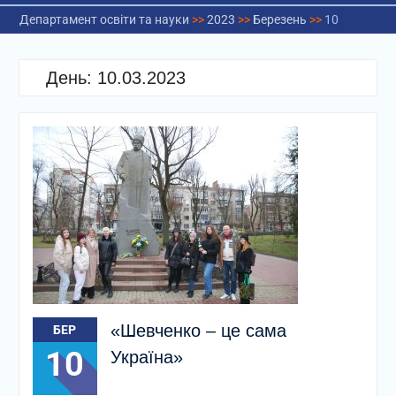
Департамент освіти та науки
>>
2023
>>
Березень
>>
10
День:
10.03.2023
«Шевченко – це сама
БЕР
10
Україна»