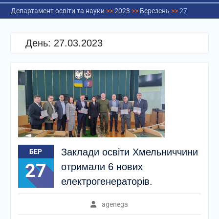
Департамент освіти та науки
>>
2023
>>
Березень
>>
27
День:
27.03.2023
Заклади освіти Хмельниччини
БЕР
27
отримали 6 нових
електрогенераторів.
agenega