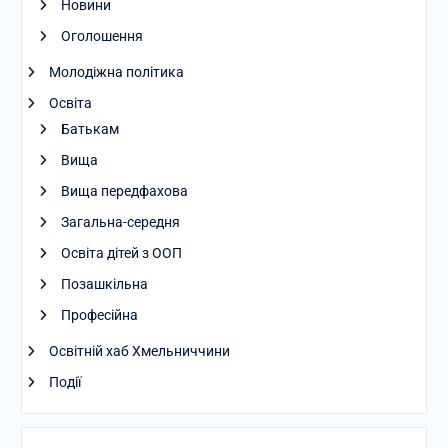
Новини
Оголошення
Молодіжна політика
Освіта
Батькам
Вища
Вища передфахова
Загальна-середня
Освіта дітей з ООП
Позашкільна
Професійна
Освітній хаб Хмельниччини
Події