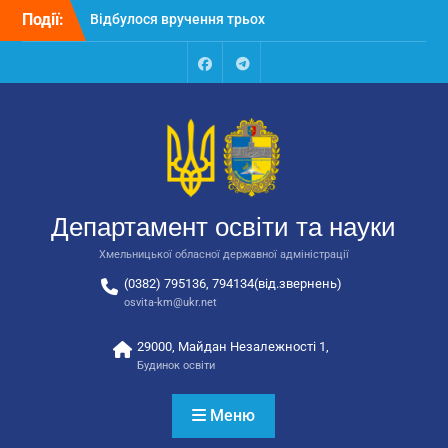
Перейти
Події:
Відбулося вручення трьох
до
автобусів для потреб
вмісту
закладів освіти
Відбулося засідання
Facebook
Talegram
колегії Департаменту
освіти та науки обласної
державної адміністрації
Відбулась обласна
нарада для
відповідальних за
Департамент освіти та науки
національно-патріотичне
виховання
Хмельницької обласної державної адміністрації
(0382) 795136, 794134(від.звернень)
osvita-km@ukr.net
29000, Майдан Незалежності 1,
Будинок освіти
Меню