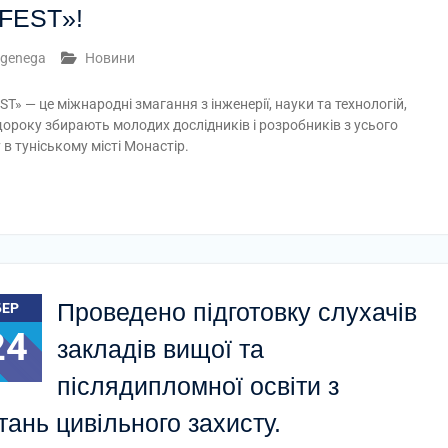
-FEST»!
genega
Новини
EST» — це міжнародні змагання з інженерії, науки та технологій,
щороку збирають молодих дослідників і розробників з усього
у в туніському місті Монастір.
Проведено підготовку слухачів
БЕР
24
закладів вищої та
післядипломної освіти з
тань цивільного захисту.