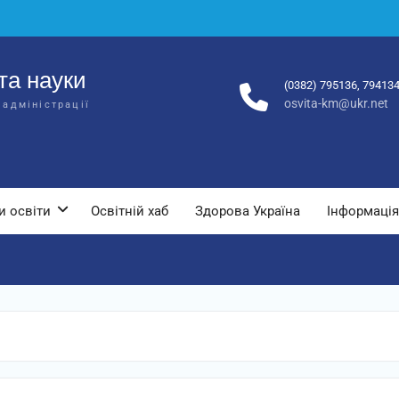
та науки
(0382) 795136, 79413
osvita-km@ukr.net
 адміністрації
и освіти
Освітній хаб
Здорова Україна
Інформація