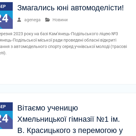
Змагались юні автомоделісти!
БЕР
24
agenega
Новини
ерезня 2023 року на базі Кам’янець-Подільського ліцею №3
янець-Подільської міської ради проведені обласні відкриті
ання з автомодельного спорту серед учнівської молоді (трасові
лі).
Вітаємо ученицю
БЕР
24
Хмельницької гімназії №1 ім.
В. Красицького з перемогою у