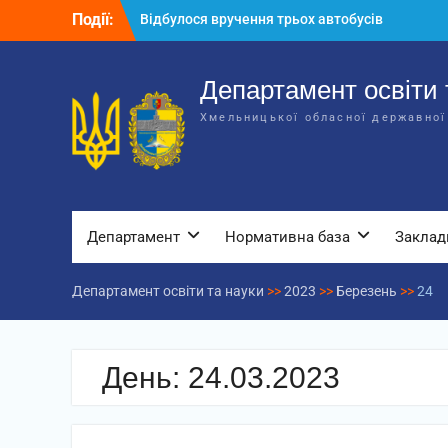
Перейти
Події:
Відбулося вручення трьох автобусів
до
для потреб закладів освіти
вмісту
Відбулося засідання колегії
Департаменту освіти та науки обласної
Департамент освіти 
державної адміністрації
Хмельницької обласної державної
Відбулась обласна нарада для
відповідальних за національно-
патріотичне виховання
Департамент
Нормативна база
Заклад
Департамент освіти та науки
>>
2023
>>
Березень
>>
24
День:
24.03.2023