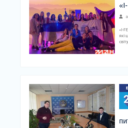
«I
a
«I-F
які 
світ
пи