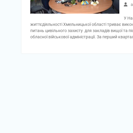
a
У На
життєдіяльності Хмельницької області триває викон
питань цивільного захисту для закладів вищої та 
обласної військової адміністрації. За перший кварт