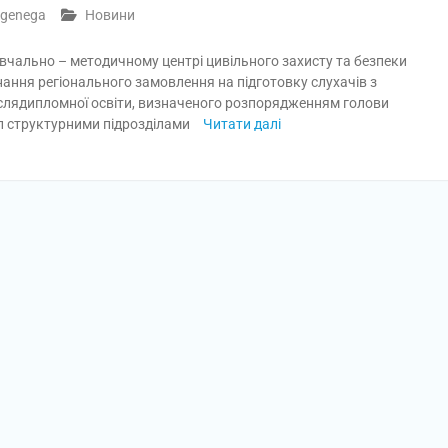
genega
Новини
вчально – методичному центрі цивільного захисту та безпеки
ання регіонального замовлення на підготовку слухачів з
післядипломної освіти, визначеного розпорядженням голови
ал структурними підрозділами
Читати далі