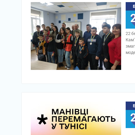
22 б
Кам’
змаг
моде