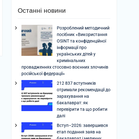
Останні новини
Розроблений методичний
посібник «Використання
OSINT та конфіденційної
інформації про
українських дітей у
кримінальних
провадженнях стосовно воєнних злочинів
російської федерації»
212 837 вступників
отримали рекомендації до
зарахування на
бакалаврат: як
перевірити та що робити
далі
Вступ–2026: завершився
етап подання заяв на
бакалаврат і медичну