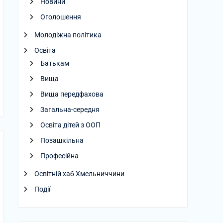
Новини
Оголошення
Молодіжна політика
Освіта
Батькам
Вища
Вища передфахова
Загальна-середня
Освіта дітей з ООП
Позашкільна
Професійна
Освітній хаб Хмельниччини
Події