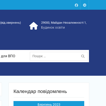
Facebook
Talegram
4(від.звернень)
29000, Майдан Незалежності 1,
Будинок освіти
Пошук:
 для ВПО
Календар повідомлень
Березень 2023