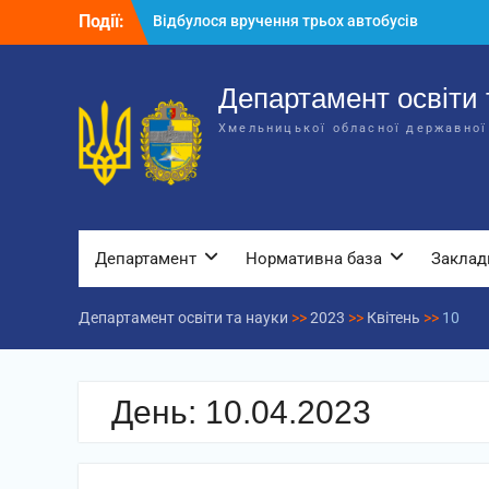
Перейти
Події:
Відбулося вручення трьох автобусів
до
для потреб закладів освіти
вмісту
Відбулося засідання колегії
Департаменту освіти та науки обласної
Департамент освіти 
державної адміністрації
Хмельницької обласної державної
Відбулась обласна нарада для
відповідальних за національно-
патріотичне виховання
Департамент
Нормативна база
Заклад
Департамент освіти та науки
>>
2023
>>
Квітень
>>
10
День:
10.04.2023