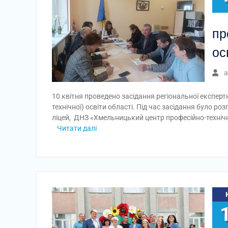
пр
ос
a
10 квітня проведено засідання регіональної експертн
технічної) освіти області. Під час засідання було р
ліцей, ДНЗ «Хмельницький центр професійно-технічн
Читати далі