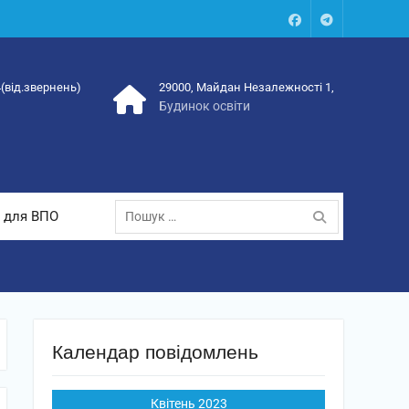
Facebook
Talegram
4(від.звернень)
29000, Майдан Незалежності 1,
Будинок освіти
Пошук:
 для ВПО
Календар повідомлень
Квітень 2023