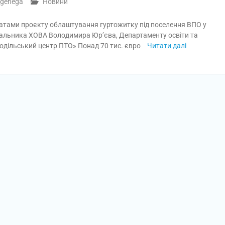
genega
Новини
ьтатами проєкту облаштування гуртожитку під поселення ВПО у
ачальника ХОВА Володимира Юр’єва, Департаменту освіти та
Подільський центр ПТО» Понад 70 тис. євро
Читати далі