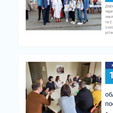
Держ
тери
закл
та 2
з ос
уст
об
по