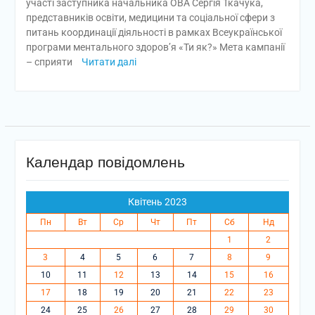
участі заступника начальника ОВА Сергія Ткачука,
представників освіти, медицини та соціальної сфери з
питань координації діяльності в рамках Всеукраїнської
програми ментального здоров’я «Ти як?» Мета кампанії
– сприяти
Читати далі
Календар повідомлень
Квітень 2023
Пн
Вт
Ср
Чт
Пт
Сб
Нд
1
2
3
4
5
6
7
8
9
10
11
12
13
14
15
16
17
18
19
20
21
22
23
24
25
26
27
28
29
30