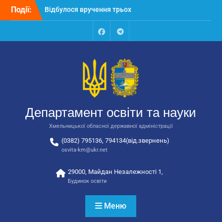
Перейти
автобусів для потреб
Події:
до
закладів освіти
вмісту
Відбулося засідання
колегії Департаменту
Facebook
Talegram
освіти та науки обласної
державної адміністрації
Відбулась обласна
нарада для
відповідальних за
національно-патріотичне
виховання
Департамент освіти та науки
Хмельницької обласної державної адміністрації
(0382) 795136, 794134(від.звернень)
osvita-km@ukr.net
29000, Майдан Незалежності 1,
Будинок освіти
Меню