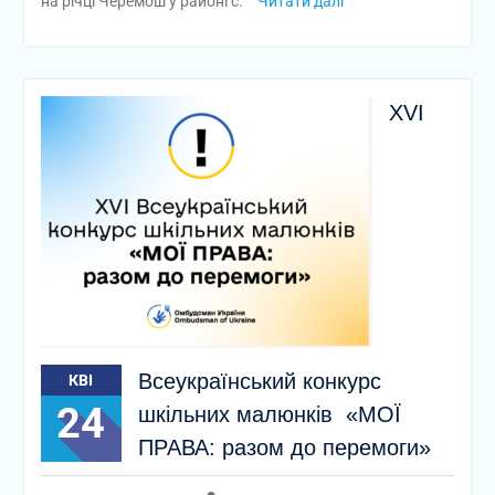
на річці Черемош у районі с.
Читати далі
XVІ
Всеукраїнський конкурс
КВІ
24
шкільних малюнків «МОЇ
ПРАВА: разом до перемоги»