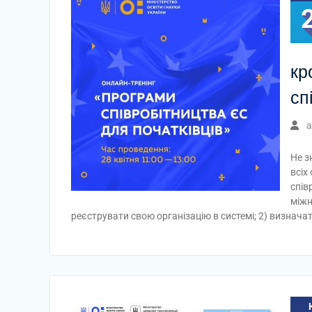
кр
сп
a
Не з
всіх
спів
міжн
реєструвати свою організацію в системі; 2) визначат