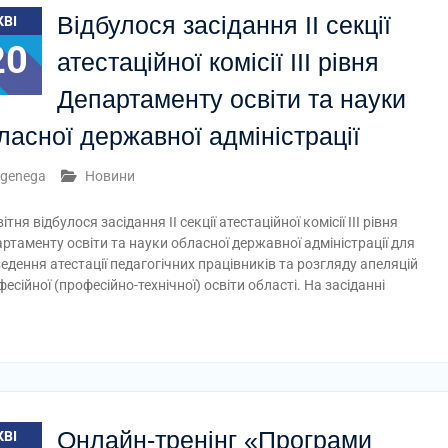
Відбулося засідання ІІ секції
КВІ
20
атестаційної комісії ІІІ рівня
Департаменту освіти та науки
ласної державної адміністрації
genega
Новини
ітня відбулося засідання ІІ секції атестаційної комісії ІІІ рівня
ртаменту освіти та науки обласної державної адміністрації для
едення атестації педагогічних працівників та розгляду апеляцій
есійної (професійно-технічної) освіти області. На засіданні
Онлайн-тренінг «Програми
КВІ