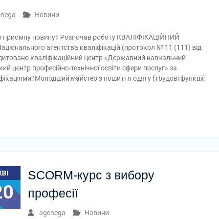
enega
Новини
 приємну новину‼️ Розпочав роботу КВАЛІФІКАЦІЙНИЙ
ціонального агентства кваліфікацій (протокол № 11 (111) від
редитовано кваліфікаційний центр «Державний навчальний
й центр професійно-технічної освіти сфери послуг» за
фікаціями?Молодший майстер з пошиття одягу (трудові функції:
SCORM-курс з вибору
КВІ
20
професії
agenega
Новини