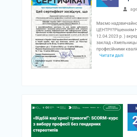
ag
Маємо надзвичайно
ЦЕНТР‼️?Рішенням На
12.04.2023 р. ) ак
заклад «Хмельницьки
професійними квалі
Читати далі