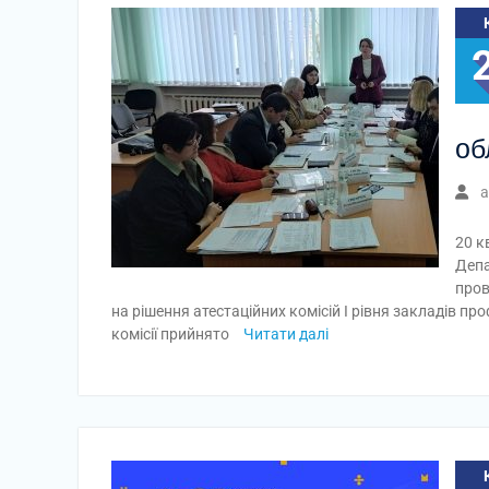
об
a
20 кв
Депа
пров
на рішення атестаційних комісій І рівня закладів проф
комісії прийнято
Читати далі