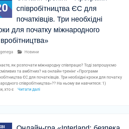
20
співробітництва ЄС для
початківців. Три необхідні
оки для початку міжнародного
івробітництва»
genega
Новини
наєте, як розпочати міжнародну співпрацю? Тоді запрошуємо
 сміливих та амбітних? на онлайн-тренінг «Програми
робітництва ЄС для початківців. Три необхідні кроки для початку
ародного співробітництва»?? На ньому ви навчитеся: 1)
и, хто є
Читати далі
Онлайн-гра «Interland: безпека
КВІ