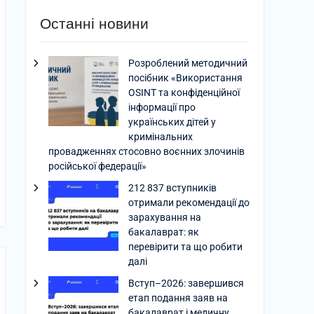
Останні новини
Розроблений методичний
посібник «Використання
OSINT та конфіденційної
інформації про
українських дітей у
кримінальних
провадженнях стосовно воєнних злочинів
російської федерації»
212 837 вступників
отримали рекомендації до
зарахування на
бакалаврат: як
перевірити та що робити
далі
Вступ–2026: завершився
етап подання заяв на
бакалаврат і медичну