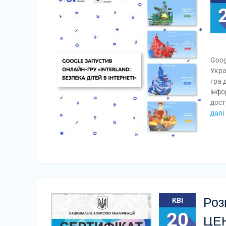
Goog
Укра
гра 
інфо
дост
далі
Роз
КВІ
20
ЦЕН