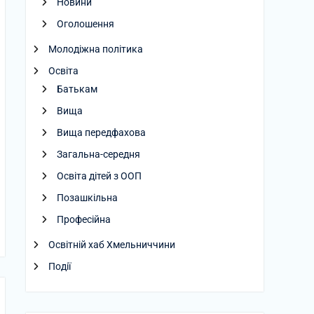
Новини
Оголошення
Молодіжна політика
Освіта
Батькам
Вища
Вища передфахова
Загальна-середня
Освіта дітей з ООП
Позашкільна
Професійна
Освітній хаб Хмельниччини
Події