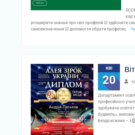
SCOR
кар’
розширити знання про світ професій ☑️ здійснити сам
самовизначення ☑️ допомогти обрати професію,
Чи
Ві
КВІ
20
a
Департамент освіт
професійного учи
здобувача освіти 
будівель», вихова
Бездєнєжних – з 1