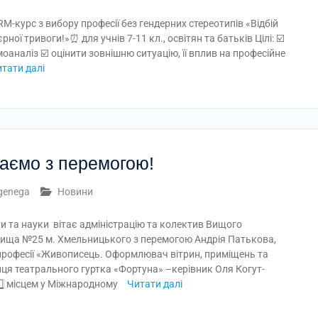
M-курс з вибору професії без гендерних стереотипів «Відбій
єрної тривоги!»⏰ для учнів 7-11 кл., освітян та батьків Цілі: ☑️
оаналіз ☑️ оцінити зовнішню ситуацію, її вплив на професійне
тати далі
таємо з перемогою!
genega
Новини
и та науки вітає адміністрацію та колектив Вищого
лища №25 м. Хмельницького з перемогою Андрія Патькова,
професії «Живописець. Оформлювач вітрин, приміщень та
нця театрального гуртка «Фортуна» –керівник Оля Когут-
️⃣ місцем у Міжнародному
Читати далі