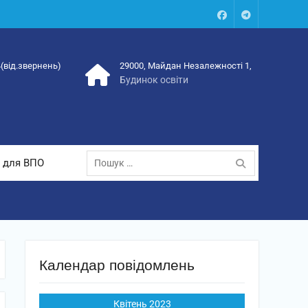
Facebook
Talegram
4(від.звернень)
29000, Майдан Незалежності 1,
Будинок освіти
Пошук:
 для ВПО
Календар повідомлень
Квітень 2023