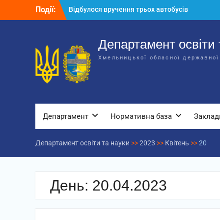
Перейти
Події:
Відбулося вручення трьох автобусів
до
для потреб закладів освіти
вмісту
Відбулося засідання колегії
Департаменту освіти та науки обласної
Департамент освіти 
державної адміністрації
Хмельницької обласної державної
Відбулась обласна нарада для
відповідальних за національно-
патріотичне виховання
Департамент
Нормативна база
Заклад
Департамент освіти та науки
>>
2023
>>
Квітень
>>
20
День:
20.04.2023