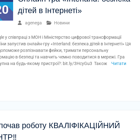
20
дітей в Інтернеті»
agenega
Новини
le у співпраці з МОН і Міністерство цифрової трансформації
їни запустив онлайн-гру «Interland: безпека дітей в Інтернеті» Ця
допоможе розпізнавати фейки, тримати персональну
рмацію в безпеці та навчить чемно поводитися в мережі. Гра
упна на будь-якому пристрої?: bit.ly/3HcyGu3 Також
Читати
почав роботу КВАЛІФІКАЦІЙНИЙ
ТР‼️