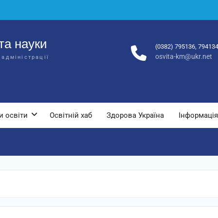
та науки
(0382) 795136, 79413
osvita-km@ukr.net
 адміністрації
и освіти
Освітній хаб
Здорова Україна
Інформація