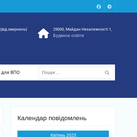
Facebook
Talegram
4(від.звернень)
29000, Майдан Незалежності 1,
Будинок освіти
Пошук:
 для ВПО
Календар повідомлень
Квітень 2023