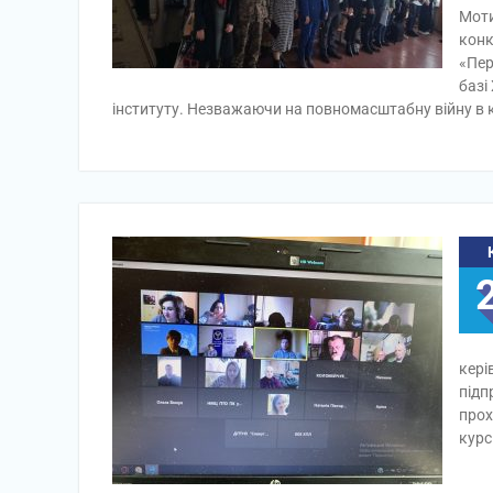
Моти
конк
«Пер
базі
інституту. Незважаючи на повномасштабну війну в к
кері
підп
прох
курс