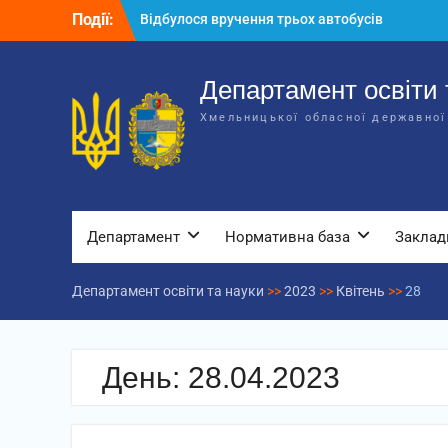
Перейти
Події:
Відбулося вручення трьох автобусів
до
для потреб закладів освіти
вмісту
Відбулося засідання колегії
Департаменту освіти та науки обласної
Департамент освіти 
державної адміністрації
Хмельницької обласної державної
Відбулась обласна нарада для
відповідальних за національно-
патріотичне виховання
Департамент
Нормативна база
Заклад
Департамент освіти та науки
>>
2023
>>
Квітень
>>
28
День:
28.04.2023