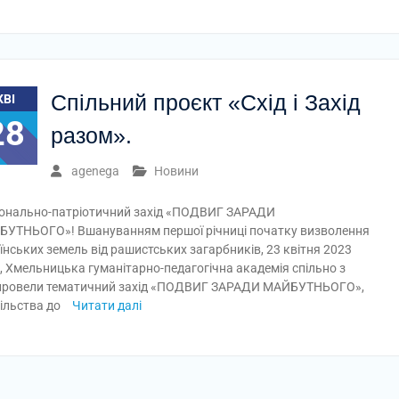
Спільний проєкт «Схід і Захід
КВІ
28
разом».
agenega
Новини
онально-патріотичний захід «ПОДВИГ ЗАРАДИ
УТНЬОГО»! Вшануванням першої річниці початку визволення
їнських земель від рашистських загарбників, 23 квітня 2023
, Хмельницька гуманітарно-педагогічна академія спільно з
ю провели тематичний захід «ПОДВИГ ЗАРАДИ МАЙБУТНЬОГО»,
ільства до
Читати далі