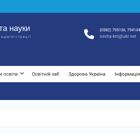
та науки
(0382) 795136, 79413
osvita-km@ukr.net
 адміністрації
и освіти
Освітній хаб
Здорова Україна
Інформація