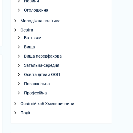
Новини
Оголошення
Молодіжна політика
Освіта
Батькам
Вища
Вища передфахова
Загальна-середня
Освіта дітей з ООП
Позашкільна
Професійна
Освітній хаб Хмельниччини
Події