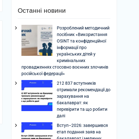
Останні новини
Розроблений методичний
посібник «Використання
OSINT та конфіденційної
інформації про
українських дітей у
кримінальних
провадженнях стосовно воєнних злочинів
російської федерації»
212 837 вступників
отримали рекомендації до
зарахування на
бакалаврат: як
перевірити та що робити
далі
Вступ–2026: завершився
етап подання заяв на
бакалаврат і медичну