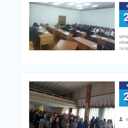
ціло
обла
та п
a