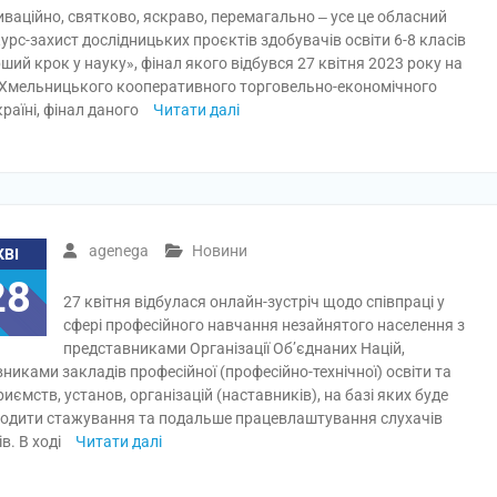
ваційно, святково, яскраво, перемагально ‒ усе це обласний
урс-захист дослідницьких проєктів здобувачів освіти 6-8 класів
ший крок у науку», фінал якого відбувся 27 квітня 2023 року на
 Хмельницького кооперативного торговельно-економічного
раїні, фінал даного
Читати далі
agenega
Новини
КВІ
28
27 квітня відбулася онлайн-зустріч щодо співпраці у
сфері професійного навчання незайнятого населення з
представниками Організації Об’єднаних Націй,
вниками закладів професійної (професійно-технічної) освіти та
риємств, установ, організацій (наставників), на базі яких буде
одити стажування та подальше працевлаштування слухачів
ів. В ході
Читати далі