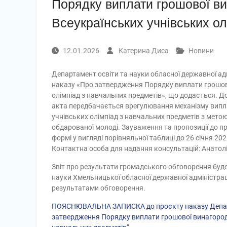
Порядку виплати грошової ви
Всеукраїнських учнівських ол
12.01.2026
Катерина Диса
Новини
Департамент освіти та науки обласної державної ад
наказу «Про затвердження Порядку виплати грошово
олімпіад з навчальних предметів», що додається. 
акта передбачається врегулювання механізму випл
учнівських олімпіад з навчальних предметів з мет
обдарованої молоді. Зауваження та пропозиції до 
формі у вигляді порівняльної таблиці до 26 січня 2
Контактна особа для надання консультацій: Анатолій
Звіт про результати громадського обговорення буде
науки Хмельницької обласної державної адміністрації
результатами обговорення.
ПОЯСНЮВАЛЬНА ЗАПИСКА до проєкту наказу Департам
затвердження Порядку виплати грошової винагороди