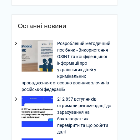
Останні новини
Розроблений методичний
посібник «Використання
OSINT та конфіденційної
інформації про
українських дітей у
кримінальних
провадженнях стосовно воєнних злочинів
російської федерації»
212 837 вступників
отримали рекомендації до
зарахування на
бакалаврат: як
перевірити та що робити
далі