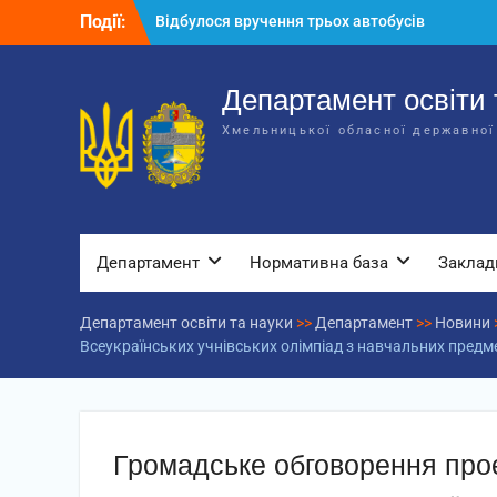
Перейти
Події:
Відбулося вручення трьох автобусів
до
для потреб закладів освіти
вмісту
Відбулося засідання колегії
Департаменту освіти та науки обласної
Департамент освіти 
державної адміністрації
Хмельницької обласної державної
Відбулась обласна нарада для
відповідальних за національно-
патріотичне виховання
Департамент
Нормативна база
Заклад
Департамент освіти та науки
>>
Департамент
>>
Новини
Всеукраїнських учнівських олімпіад з навчальних предм
Громадське обговорення про