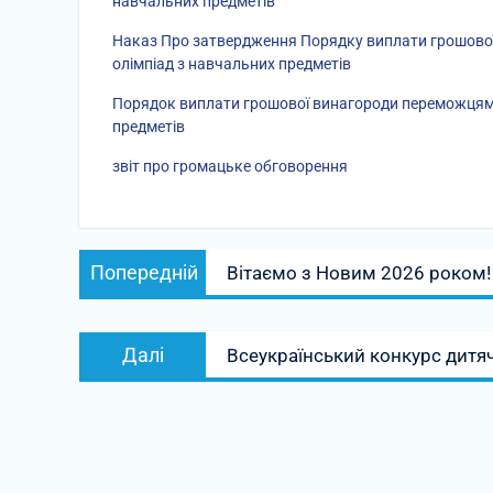
навчальних предметів”
Наказ Про затвердження Порядку виплати грошової
олімпіад з навчальних предметів
Порядок виплати грошової винагороди переможцям І
предметів
звіт про громацьке обговорення
Навігація
Попередній
Попередній
Вітаємо з Новим 2026 роком!
записів
запис:
Наступний
Далі
Всеукраїнський конкурс дитя
запис: