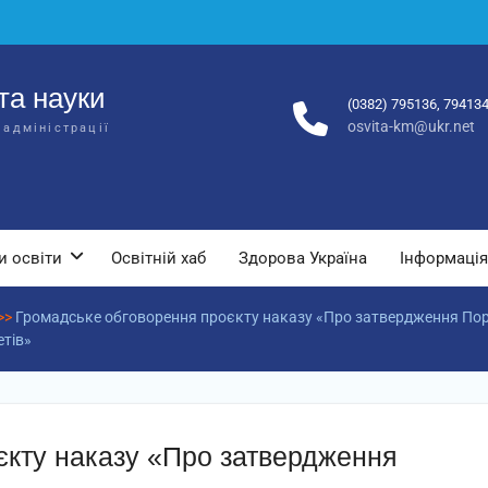
та науки
(0382) 795136, 79413
osvita-km@ukr.net
 адміністрації
и освіти
Освітній хаб
Здорова Україна
Інформація
>>
Громадське обговорення проєкту наказу «Про затвердження Пор
етів»
єкту наказу «Про затвердження