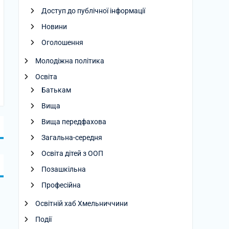
Доступ до публічної інформації
Новини
Оголошення
Молодіжна політика
Освіта
Батькам
Вища
Вища передфахова
Загальна-середня
Освіта дітей з ООП
Позашкільна
Професійна
Освітній хаб Хмельниччини
Події