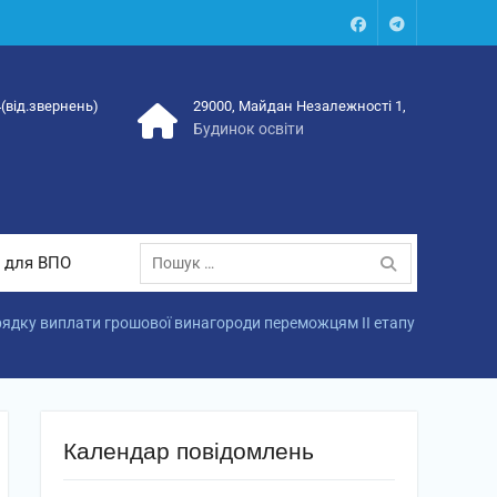
Facebook
Talegram
4(від.звернень)
29000, Майдан Незалежності 1,
Будинок освіти
Пошук:
 для ВПО
ядку виплати грошової винагороди переможцям ІІ етапу
Календар повідомлень