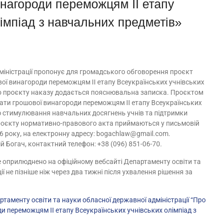
нагороди переможцям ІІ етапу
імпіад з навчальних предметів»
міністрації пропонує для громадського обговорення проєкт
ї винагороди переможцям ІІ етапу Всеукраїнських учнівських
До проєкту наказу додається пояснювальна записка. Проєктом
ати грошової винагороди переможцям ІІ етапу Всеукраїнських
ою стимулювання навчальних досягнень учнів та підтримки
проєкту нормативно-правового акта приймаються у письмовій
026 року, на електронну адресу: bogachlaw@gmail.com.
 Богач, контактний телефон: +38 (096) 851-06-70.
 оприлюднено на офіційному вебсайті Департаменту освіти та
 не пізніше ніж через два тижні після ухвалення рішення за
енту освіти та науки обласної державної адміністрації “Про
 переможцям ІІ етапу Всеукраїнських учнівських олімпіад з