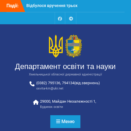
Перейти
Події:
Відбулося вручення трьох
до
автобусів для потреб
вмісту
закладів освіти
Відбулося засідання
Facebook
Talegram
колегії Департаменту
освіти та науки обласної
державної адміністрації
Відбулась обласна
нарада для
відповідальних за
Департамент освіти та науки
національно-патріотичне
виховання
Хмельницької обласної державної адміністрації
(0382) 795136, 794134(від.звернень)
osvita-km@ukr.net
29000, Майдан Незалежності 1,
Будинок освіти
Меню