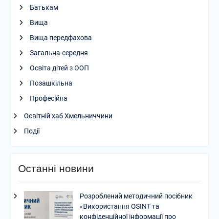
Батькам
Вища
Вища передфахова
Загальна-середня
Освіта дітей з ООП
Позашкільна
Професійна
Освітній хаб Хмельниччини
Події
Останні новини
Розроблений методичний посібник
«Використання OSINT та
конфіденційної інформації про