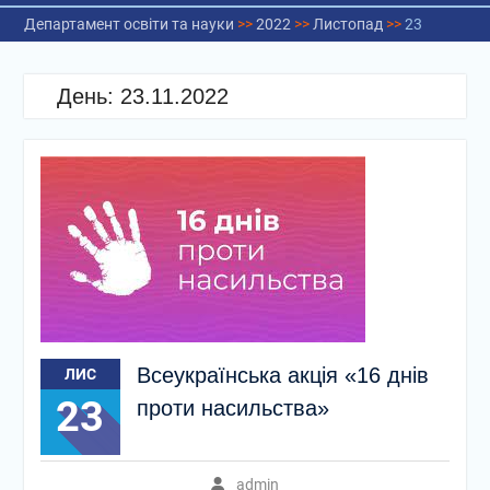
Департамент освіти та науки
>>
2022
>>
Листопад
>>
23
День:
23.11.2022
Всеукраїнська акція «16 днів
ЛИС
23
проти насильства»
admin