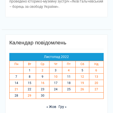
проведено історико-музейну зустріч «Яків Гальчевський
– борець за свободу України».
Календар повідомлень
Листопад 2022
Пн
Вт
Ср
Чт
Пт
Сб
Нд
1
2
3
4
5
6
7
8
9
10
11
12
13
14
15
16
17
18
19
20
21
22
23
24
25
26
27
28
29
30
« Жов
Гру »