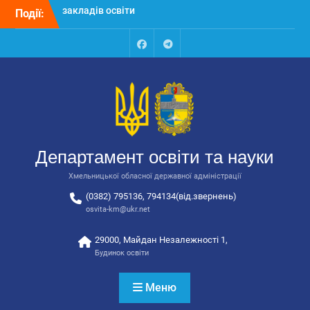
Перейти
Події:
Відбулося засідання
до
колегії Департаменту
вмісту
освіти та науки обласної
державної адміністрації
Facebook
Talegram
Відбулась обласна
нарада для
відповідальних за
національно-патріотичне
виховання
Відбулося вручення трьох
Департамент освіти та науки
автобусів для потреб
закладів освіти
Хмельницької обласної державної адміністрації
(0382) 795136, 794134(від.звернень)
osvita-km@ukr.net
29000, Майдан Незалежності 1,
Будинок освіти
Меню