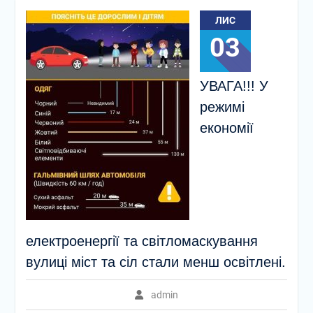
ЛИС
03
УВАГА!!! У
режимі
економії
електроенергії та світломаскування
вулиці міст та сіл стали менш освітлені.
admin